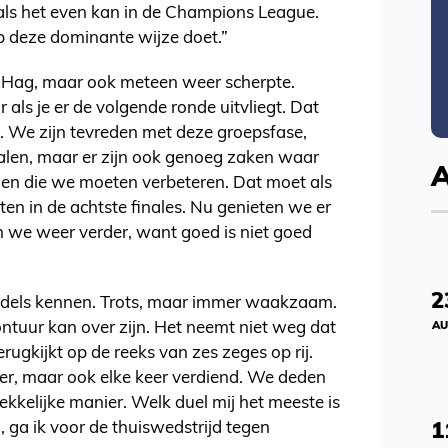
 als het even kan in de Champions League.
op deze dominante wijze doet.”
n Hag, maar ook meteen weer scherpte.
or als je er de volgende ronde uitvliegt. Dat
. We zijn tevreden met deze groepsfase,
alen, maar er zijn ook genoeg zaken waar
 en die we moeten verbeteren. Dat moet als
ten in de achtste finales. Nu genieten we er
 we weer verder, want goed is niet goed
2
iddels kennen. Trots, maar immer waakzaam.
ntuur kan over zijn. Het neemt niet weg dat
AU
rugkijkt op de reeks van zes zeges op rij.
er, maar ook elke keer verdiend. We deden
kkelijke manier. Welk duel mij het meeste is
, ga ik voor de thuiswedstrijd tegen
1