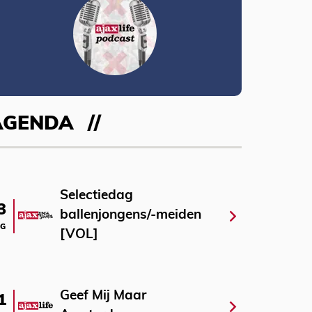
AGENDA
Selectiedag
3
ballenjongens/-meiden
G
[VOL]
Geef Mij Maar
1