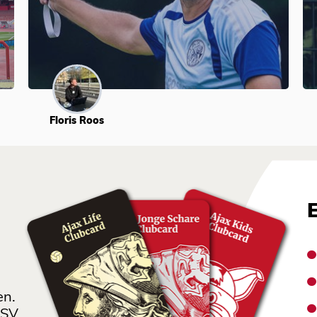
Floris Roos
en.
 SV