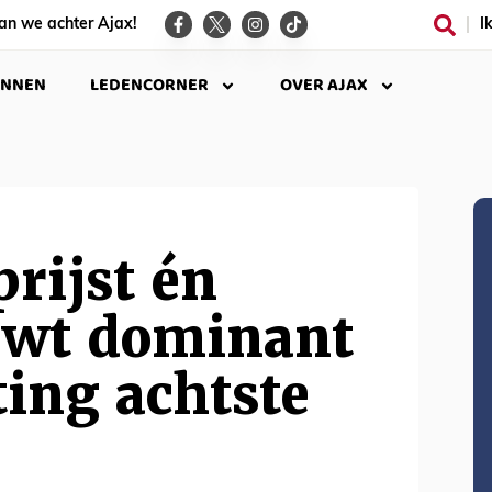
an we achter Ajax!
I
INNEN
LEDENCORNER
OVER AJAX
rijst én
wt dominant
ting achtste