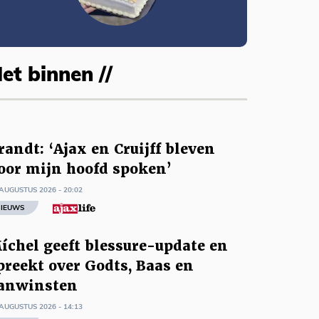
et binnen //
randt: ‘Ajax en Cruijff bleven
oor mijn hoofd spoken’
AUGUSTUS 2026 - 20:02
IEUWS
íchel geeft blessure-update en
preekt over Godts, Baas en
anwinsten
AUGUSTUS 2026 - 14:13