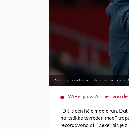
Natuurlijk is de trainer trots, maar niet te lang
Wie is jouw Ajacied van de
“Dit is een héle mooie run. Dat
hartstikke tevreden mee,” trap
recordavond af. “Zeker als je