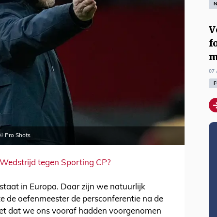
N
V
f
m
07 
F
. © Pro Shots
 Wedstrijd tegen Sporting CP?
 staat in Europa. Daar zijn we natuurlijk
te de oefenmeester de persconferentie na de
 ziet dat we ons vooraf hadden voorgenomen