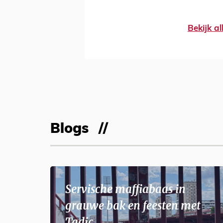
Bekijk al
Blogs
Servische maffiabaas in
grauwe bak en feesten met
Tadic