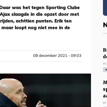
 Daar was het tegen Sporting Clube
Ajax slaagde in die opzet door met
ijden, achttien punten. Erik ten
N
, maar loopt nog niet mee in de
B
d
08 december 2021 - 09:03
07 
N
M
s
a
07 