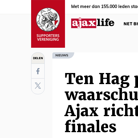
Met meer dan 155.000 leden sta
NET B
NIEUWS
DELEN
Ten Hag p
waarschu
Ajax rich
finales