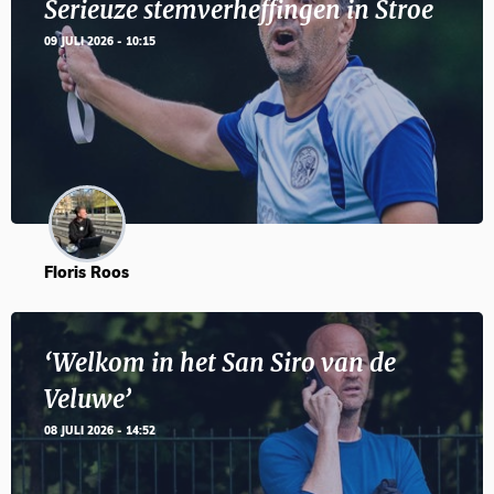
Serieuze stemverheffingen in Stroe
09 JULI 2026 - 10:15
Floris Roos
‘Welkom in het San Siro van de
Veluwe’
08 JULI 2026 - 14:52