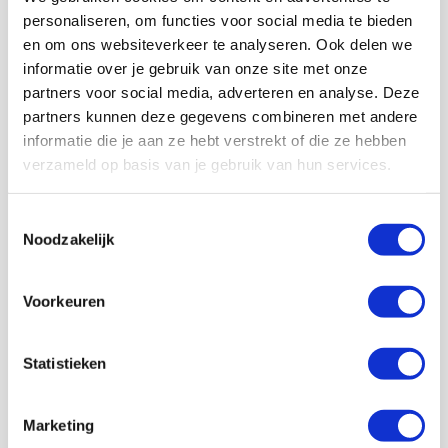
helft.
personaliseren, om functies voor social media te bieden
Na vijftien wedstrijden slechts twee goals tegen dus.
en om ons websiteverkeer te analyseren. Ook delen we
Langzaamaan komt ook het algehele record in de
informatie over je gebruik van onze site met onze
eredivisie van dertien goals tegen in één seizoen (FC
partners voor social media, adverteren en analyse. Deze
Twente in 1971/72) in beeld.
partners kunnen deze gegevens combineren met andere
Aan de andere kant is Ajax één complete offday
informatie die je aan ze hebt verstrekt of die ze hebben
verwijderd van een verdubbeling of verdriedubbeling
verzameld op basis van je gebruik van hun services.
van het totaalaantal tegengoals in de competitie. We
herinneren ons dat zelfs in het geweldige seizoen
Toestemmingsselectie
2018/2019 Ajax zes en vier tegengoals in één wedstrijd
Noodzakelijk
moest slikken. En we kunnen ons ook nog een potje om
de
Johan Cruijffschaal
herinneren… Ajax is één zo’n
bizarre wedstrijd verwijderd en al die mooie records zijn
Voorkeuren
weer heel ver weg. Maar voorlopig houden we het in de
gaten!
Statistieken
Marketing