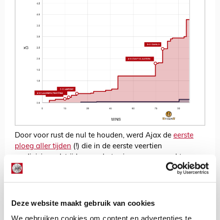
Door voor rust de nul te houden, werd Ajax de
eerste
ploeg aller tijden
(!) die in de eerste veertien
eredivisiewedstrijden van het seizoen geen goal tegen
kreeg voor rust. Remko Pasveer heeft nu al 682 minuten
de nul gehouden
, waarbij we voorzichtig mogen gaan
kijken naar het eredivisierecord van PSV (Edwin
Zoetebier en Gomes uit 2004). Zij hielden toen 1159
Deze website maakt gebruik van cookies
minuten op rij de nul. Pasveer en Ajax zijn nu over de
We gebruiken cookies om content en advertenties te