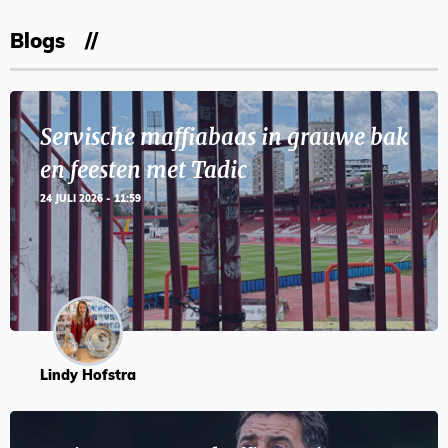
Blogs
Servische maffiabaas in grauwe bak
en feesten met Tadic
24 JULI 2026 - 11:59
Lindy Hofstra