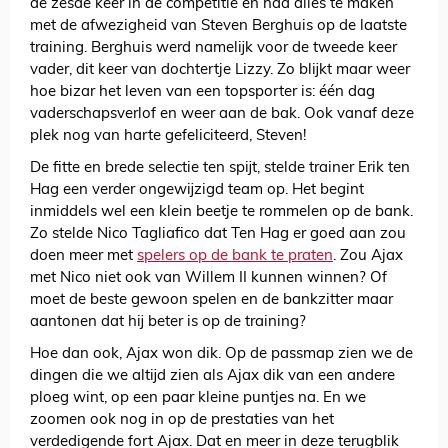
de zesde keer in de competitie en had alles te maken
met de afwezigheid van Steven Berghuis op de laatste
training. Berghuis werd namelijk voor de tweede keer
vader, dit keer van dochtertje Lizzy. Zo blijkt maar weer
hoe bizar het leven van een topsporter is: één dag
vaderschapsverlof en weer aan de bak. Ook vanaf deze
plek nog van harte gefeliciteerd, Steven!
De fitte en brede selectie ten spijt, stelde trainer Erik ten
Hag een verder ongewijzigd team op. Het begint
inmiddels wel een klein beetje te rommelen op de bank.
Zo stelde Nico Tagliafico dat Ten Hag er goed aan zou
doen meer met
spelers op de bank te praten
. Zou Ajax
met Nico niet ook van Willem II kunnen winnen? Of
moet de beste gewoon spelen en de bankzitter maar
aantonen dat hij beter is op de training?
Hoe dan ook, Ajax won dik. Op de passmap zien we de
dingen die we altijd zien als Ajax dik van een andere
ploeg wint, op een paar kleine puntjes na. En we
zoomen ook nog in op de prestaties van het
verdedigende fort Ajax. Dat en meer in deze terugblik