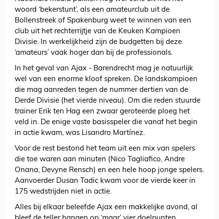
woord ‘bekerstunt’, als een amateurclub uit de
Bollenstreek of Spakenburg weet te winnen van een
club uit het rechterrijtje van de Keuken Kampioen
Divisie. In werkelijkheid zijn de budgetten bij deze
‘amateurs’ vaak hoger dan bij de professionals.
In het geval van Ajax - Barendrecht mag je natuurlijk
wel van een enorme kloof spreken. De landskampioen
die mag aanreden tegen de nummer dertien van de
Derde Divisie (het vierde niveau). Om die reden stuurde
trainer Erik ten Hag een zwaar geroteerde ploeg het
veld in. De enige vaste basisspeler die vanaf het begin
in actie kwam, was Lisandro Martínez.
Voor de rest bestond het team uit een mix van spelers
die toe waren aan minuten (Nico Tagliafico, Andre
Onana, Devyne Rensch) en een hele hoop jonge spelers.
Aanvoerder Dusan Tadic kwam voor de vierde keer in
175 wedstrijden niet in actie.
Alles bij elkaar beleefde Ajax een makkelijke avond, al
bleef de teller hangen op ‘maar’ vier doelpunten,