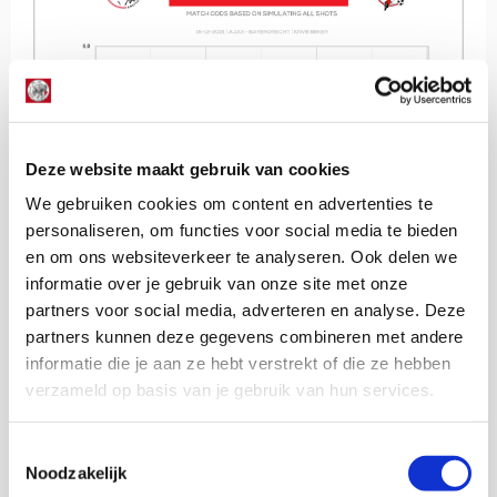
Deze website maakt gebruik van cookies
We gebruiken cookies om content en advertenties te
personaliseren, om functies voor social media te bieden
en om ons websiteverkeer te analyseren. Ook delen we
informatie over je gebruik van onze site met onze
partners voor social media, adverteren en analyse. Deze
partners kunnen deze gegevens combineren met andere
informatie die je aan ze hebt verstrekt of die ze hebben
We zien hierboven aan de grafiek nog waarom
verzameld op basis van je gebruik van hun services.
sommige Ajacieden toch ietwat ontevreden waren over
deze wedstrijd. De lange vlakke lijn en eigenlijk de hele
fase tussen de 2-0 en 3-0 spreken boekdelen. Maar
Toestemmingsselectie
alles bij elkaar genomen kunnen we niet anders zeggen
Noodzakelijk
dan dat Ajax deed wat het moest doen. Behalve dan