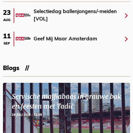
Selectiedag ballenjongens/-meiden
23
[VOL]
AUG
11
Geef Mij Maar Amsterdam
SEP
Blogs
Servische maffiabaas in grauwe bak
en feesten met Tadic
24 JULI 2026 - 11:59