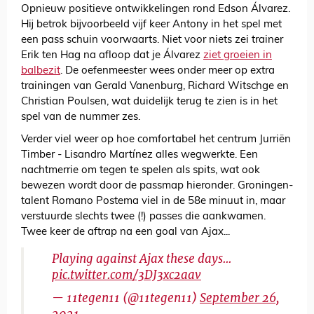
Opnieuw positieve ontwikkelingen rond Edson Álvarez.
Hij betrok bijvoorbeeld vijf keer Antony in het spel met
een pass schuin voorwaarts. Niet voor niets zei trainer
Erik ten Hag na afloop dat je Álvarez
ziet groeien in
balbezit
. De oefenmeester wees onder meer op extra
trainingen van Gerald Vanenburg, Richard Witschge en
Christian Poulsen, wat duidelijk terug te zien is in het
spel van de nummer zes.
Verder viel weer op hoe comfortabel het centrum Jurriën
Timber - Lisandro Martínez alles wegwerkte. Een
nachtmerrie om tegen te spelen als spits, wat ook
bewezen wordt door de passmap hieronder. Groningen-
talent Romano Postema viel in de 58e minuut in, maar
verstuurde slechts twee (!) passes die aankwamen.
Twee keer de aftrap na een goal van Ajax...
Playing against Ajax these days...
pic.twitter.com/3DJ3xc2aav
— 11tegen11 (@11tegen11)
September 26,