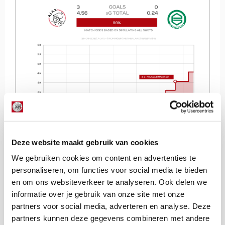
Deze website maakt gebruik van cookies
We gebruiken cookies om content en advertenties te
personaliseren, om functies voor social media te bieden
en om ons websiteverkeer te analyseren. Ook delen we
We zien deze keer dat het niet altijd prijs is met de
informatie over je gebruik van onze site met onze
effectiviteit van de Ajacieden. Dit keer kwam Ajax tot
partners voor social media, adverteren en analyse. Deze
minder doelpunten dan Expected Goals. Nog twee leuke
partners kunnen deze gegevens combineren met andere
feitjes: de 0.24 Expected Goals voor Groningen was het