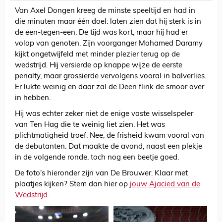
Van Axel Dongen kreeg de minste speeltijd en had in
die minuten maar één doel: laten zien dat hij sterk is in
de een-tegen-een. De tijd was kort, maar hij had er
volop van genoten. Zijn voorganger Mohamed Daramy
kijkt ongetwijfeld met minder plezier terug op de
wedstrijd. Hij versierde op knappe wijze de eerste
penalty, maar grossierde vervolgens vooral in balverlies.
Er lukte weinig en daar zal de Deen flink de smoor over
in hebben.
Hij was echter zeker niet de enige vaste wisselspeler
van Ten Hag die te weinig liet zien. Het was
plichtmatigheid troef. Nee, de frisheid kwam vooral van
de debutanten. Dat maakte de avond, naast een plekje
in de volgende ronde, toch nog een beetje goed.
De foto's hieronder zijn van De Brouwer. Klaar met
plaatjes kijken? Stem dan hier op
jouw Ajacied van de
Wedstrijd
.