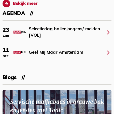
Bekijk meer
AGENDA
Selectiedag ballenjongens/-meiden
23
[VOL]
AUG
11
Geef Mij Maar Amsterdam
SEP
Blogs
Servische maffiabaas in grauwe bak
en feesten met Tadic