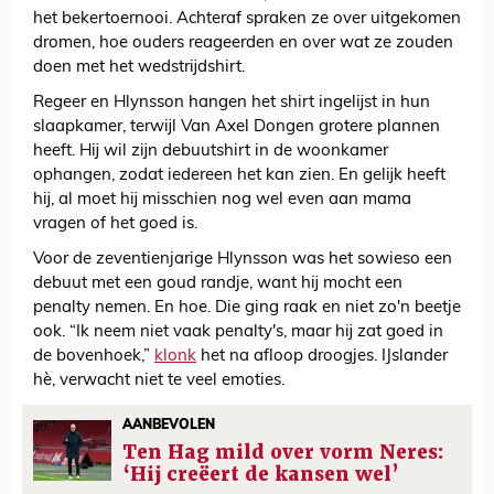
het bekertoernooi. Achteraf spraken ze over uitgekomen
dromen, hoe ouders reageerden en over wat ze zouden
doen met het wedstrijdshirt.
Regeer en Hlynsson hangen het shirt ingelijst in hun
slaapkamer, terwijl Van Axel Dongen grotere plannen
heeft. Hij wil zijn debuutshirt in de woonkamer
ophangen, zodat iedereen het kan zien. En gelijk heeft
hij, al moet hij misschien nog wel even aan mama
vragen of het goed is.
Voor de zeventienjarige Hlynsson was het sowieso een
debuut met een goud randje, want hij mocht een
penalty nemen. En hoe. Die ging raak en niet zo'n beetje
ook. “Ik neem niet vaak penalty's, maar hij zat goed in
de bovenhoek,”
klonk
het na afloop droogjes. IJslander
hè, verwacht niet te veel emoties.
AANBEVOLEN
Ten Hag mild over vorm Neres:
‘Hij creëert de kansen wel’