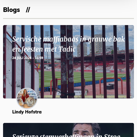
Blogs
Servische maffiabaas in grauwe bak
en feesten met Tadic
24 JULI 2026 - 11:59
Lindy Hofstra