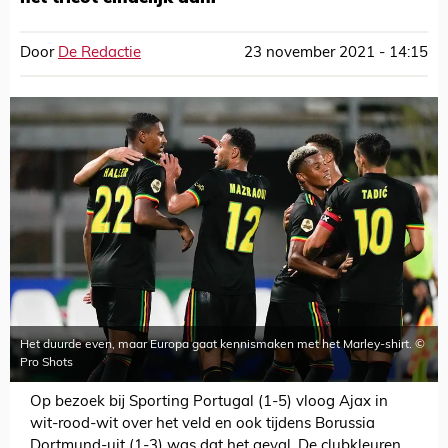
Door
De Redactie
23 november 2021 - 14:15
Het duurde even, maar Europa gaat kennismaken met het Marley-shirt. ©
Pro Shots
Op bezoek bij Sporting Portugal (1-5) vloog Ajax in
wit-rood-wit over het veld en ook tijdens Borussia
Dortmund-uit (1-3) was dat het geval. De clubkleuren