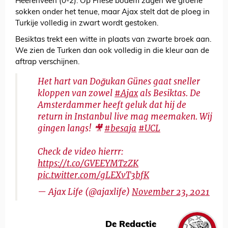
Heerenveen (0-2). Op Friese bodem zagen we groene
sokken onder het tenue, maar Ajax stelt dat de ploeg in
Turkije volledig in zwart wordt gestoken.
Besiktas trekt een witte in plaats van zwarte broek aan.
We zien de Turken dan ook volledig in die kleur aan de
aftrap verschijnen.
Het hart van Doğukan Günes gaat sneller
kloppen van zowel
#Ajax
als Besiktas. De
Amsterdammer heeft geluk dat hij de
return in Instanbul live mag meemaken. Wij
gingen langs! 🎥
#besaja
#UCL
Check de video hierrr:
https://t.co/GVEEYMTzZK
pic.twitter.com/gLEXvT3bfK
— Ajax Life (@ajaxlife)
November 23, 2021
De Redactie