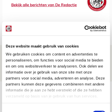
Bekijk alle berichten van De Redactie
Net binnen //
Deze website maakt gebruik van cookies
Drie dingen die je moet weten over PEC
We gebruiken cookies om content en advertenties te
Zwolle - Ajax
personaliseren, om functies voor social media te bieden
en om ons websiteverkeer te analyseren. Ook delen we
08 AUGUSTUS 2026 - 12:32
informatie over je gebruik van onze site met onze
NIEUWS
partners voor social media, adverteren en analyse. Deze
partners kunnen deze gegevens combineren met andere
Míchels elf: met welke formatie begin
informatie die je aan ze hebt verstrekt of die ze hebben
verzameld op basis van je gebruik van hun services.
jij aan nieuw eredivisieseizoen?
08 AUGUSTUS 2026 - 11:34
Toestemmingsselectie
NIEUWS