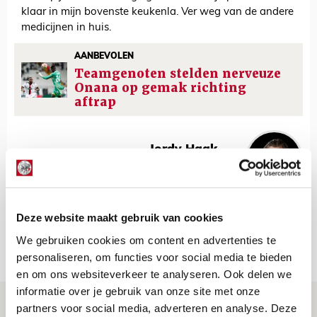
klaar in mijn bovenste keukenla. Ver weg van de andere
medicijnen in huis.
AANBEVOLEN
Teamgenoten stelden nerveuze
Onana op gemak richting
aftrap
Jordy Haak
Bekijk alle berichten van Jordy Haak
Deze website maakt gebruik van cookies
We gebruiken cookies om content en advertenties te
Net binnen //
personaliseren, om functies voor social media te bieden
en om ons websiteverkeer te analyseren. Ook delen we
informatie over je gebruik van onze site met onze
Drie dingen die je moet weten over
partners voor social media, adverteren en analyse. Deze