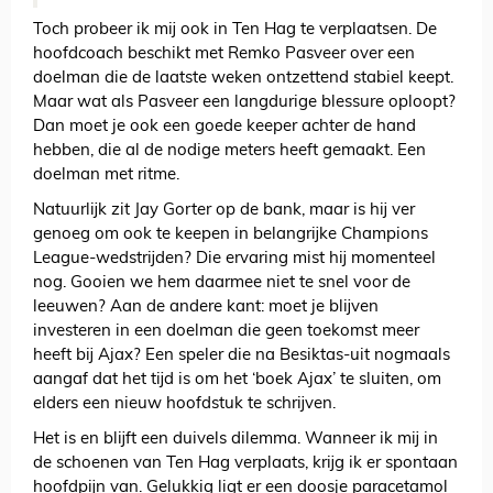
Toch probeer ik mij ook in Ten Hag te verplaatsen. De
hoofdcoach beschikt met Remko Pasveer over een
doelman die de laatste weken ontzettend stabiel keept.
Maar wat als Pasveer een langdurige blessure oploopt?
Dan moet je ook een goede keeper achter de hand
hebben, die al de nodige meters heeft gemaakt. Een
doelman met ritme.
Natuurlijk zit Jay Gorter op de bank, maar is hij ver
genoeg om ook te keepen in belangrijke Champions
League-wedstrijden? Die ervaring mist hij momenteel
nog. Gooien we hem daarmee niet te snel voor de
leeuwen? Aan de andere kant: moet je blijven
investeren in een doelman die geen toekomst meer
heeft bij Ajax? Een speler die na Besiktas-uit nogmaals
aangaf dat het tijd is om het ‘boek Ajax’ te sluiten, om
elders een nieuw hoofdstuk te schrijven.
Het is en blijft een duivels dilemma. Wanneer ik mij in
de schoenen van Ten Hag verplaats, krijg ik er spontaan
hoofdpijn van. Gelukkig ligt er een doosje paracetamol