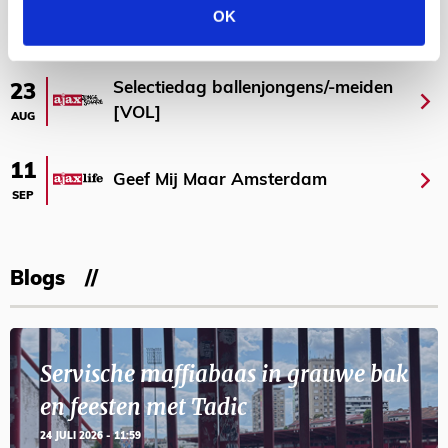
OK
AGENDA
Selectiedag ballenjongens/-meiden
23
[VOL]
AUG
11
Geef Mij Maar Amsterdam
SEP
Blogs
Servische maffiabaas in grauwe bak
en feesten met Tadic
24 JULI 2026 - 11:59