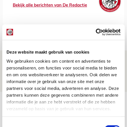
Bekijk alle berichten van De Redactie
Net binnen //
Deze website maakt gebruik van cookies
Volop enthousiasme in fotoverslag van
We gebruiken cookies om content en advertenties te
Europees treffen met Shelbourne
personaliseren, om functies voor social media te bieden
en om ons websiteverkeer te analyseren. Ook delen we
07 AUGUSTUS 2026 - 09:00
informatie over je gebruik van onze site met onze
FOTOVERSLAG
partners voor social media, adverteren en analyse. Deze
partners kunnen deze gegevens combineren met andere
Míchel niet blij met resultaat en spel
informatie die je aan ze hebt verstrekt of die ze hebben
na rust: ‘De focus nam af’
verzameld op basis van je gebruik van hun services.
07 AUGUSTUS 2026 - 08:30
Toestemmingsselectie
NIEUWS