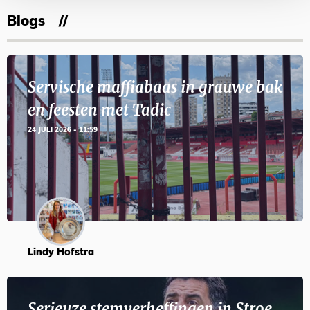
Blogs
Servische maffiabaas in grauwe bak
en feesten met Tadic
24 JULI 2026 - 11:59
Lindy Hofstra
Serieuze stemverheffingen in Stroe