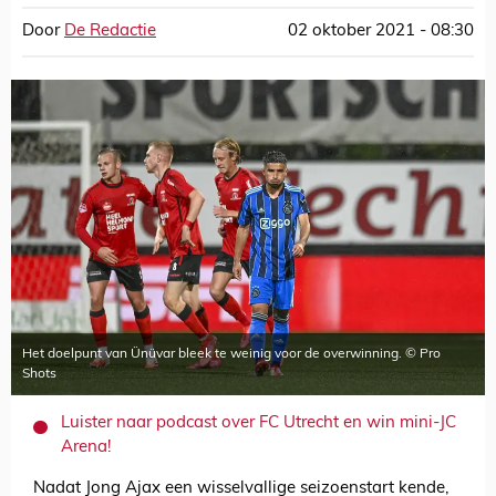
Door
De Redactie
02 oktober 2021 - 08:30
Het doelpunt van Ünüvar bleek te weinig voor de overwinning. © Pro
Shots
Luister naar podcast over FC Utrecht en win mini-JC
Arena!
Nadat Jong Ajax een wisselvallige seizoenstart kende,