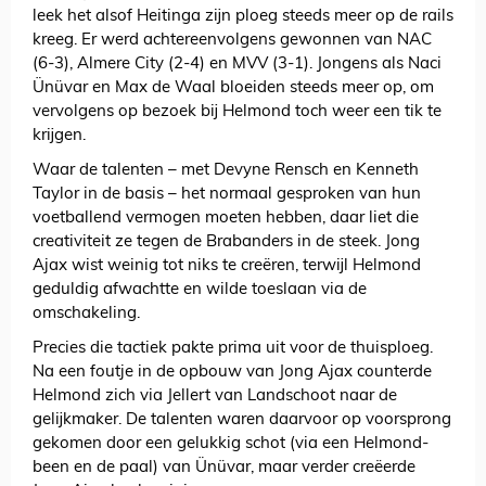
leek het alsof Heitinga zijn ploeg steeds meer op de rails
kreeg. Er werd achtereenvolgens gewonnen van NAC
(6-3), Almere City (2-4) en MVV (3-1). Jongens als Naci
Ünüvar en Max de Waal bloeiden steeds meer op, om
vervolgens op bezoek bij Helmond toch weer een tik te
krijgen.
Waar de talenten – met Devyne Rensch en Kenneth
Taylor in de basis – het normaal gesproken van hun
voetballend vermogen moeten hebben, daar liet die
creativiteit ze tegen de Brabanders in de steek. Jong
Ajax wist weinig tot niks te creëren, terwijl Helmond
geduldig afwachtte en wilde toeslaan via de
omschakeling.
Precies die tactiek pakte prima uit voor de thuisploeg.
Na een foutje in de opbouw van Jong Ajax counterde
Helmond zich via Jellert van Landschoot naar de
gelijkmaker. De talenten waren daarvoor op voorsprong
gekomen door een gelukkig schot (via een Helmond-
been en de paal) van Ünüvar, maar verder creëerde