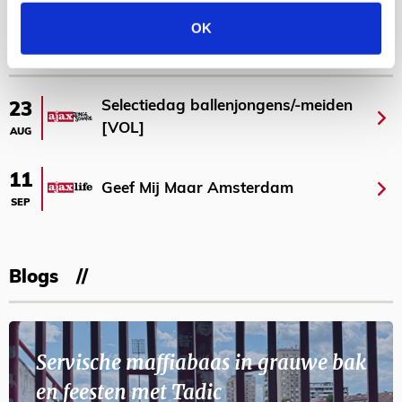
Bekijk meer
OK
AGENDA
Selectiedag ballenjongens/-meiden
23
[VOL]
AUG
11
Geef Mij Maar Amsterdam
SEP
Blogs
Servische maffiabaas in grauwe bak
en feesten met Tadic