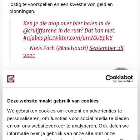
lastig te voorspellen en een kwestie van geld en
planningen.
Ken je die mop over bier halen in de
@cruijffarena
in de rust? Dat kan niet.
#ajabes
pic.twitter.com/uraMUYplcY
— Niels Pach (@nielspach)
September 28,
2021
Floris Roos
Bekijk alle berichten van Floris Roos
Deze website maakt gebruik van cookies
We gebruiken cookies om content en advertenties te
personaliseren, om functies voor social media te bieden
Net binnen //
en om ons websiteverkeer te analyseren. Ook delen we
informatie over je gebruik van onze site met onze