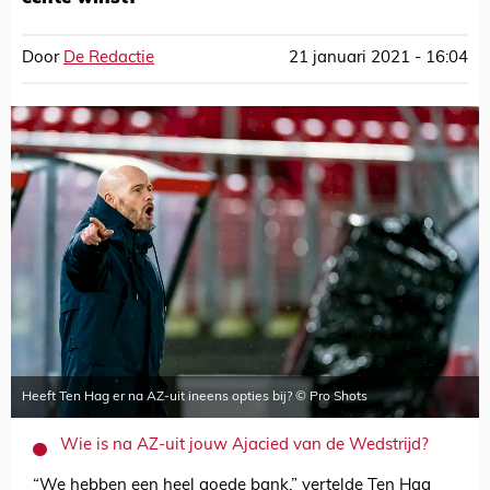
Door
De Redactie
21 januari 2021 - 16:04
Heeft Ten Hag er na AZ-uit ineens opties bij? © Pro Shots
Wie is na AZ-uit jouw Ajacied van de Wedstrijd?
“We hebben een heel goede bank,” vertelde Ten Hag