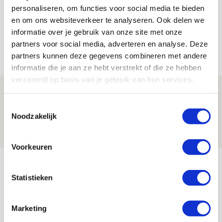
personaliseren, om functies voor social media te bieden
en om ons websiteverkeer te analyseren. Ook delen we
informatie over je gebruik van onze site met onze
partners voor social media, adverteren en analyse. Deze
Net binnen //
partners kunnen deze gegevens combineren met andere
informatie die je aan ze hebt verstrekt of die ze hebben
verzameld op basis van je gebruik van hun services.
Brandt: ‘Ajax en Cruijff bleven door
mijn hoofd spoken’
Toestemmingsselectie
Noodzakelijk
07 AUGUSTUS 2026 - 20:02
NIEUWS
Voorkeuren
Míchel geeft blessure-update en
spreekt over Godts, Baas en
Statistieken
aanwinsten
07 AUGUSTUS 2026 - 14:13
Marketing
NIEUWS