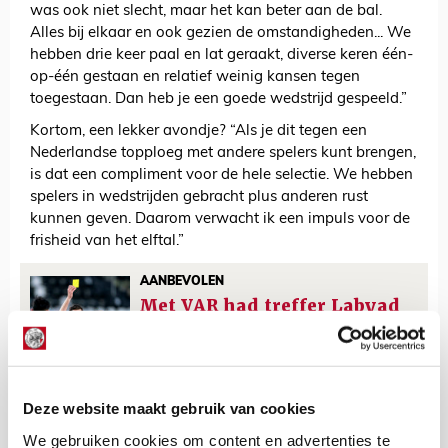
was ook niet slecht, maar het kan beter aan de bal.
Alles bij elkaar en ook gezien de omstandigheden... We
hebben drie keer paal en lat geraakt, diverse keren één-
op-één gestaan en relatief weinig kansen tegen
toegestaan. Dan heb je een goede wedstrijd gespeeld.”
Kortom, een lekker avondje? “Als je dit tegen een
Nederlandse topploeg met andere spelers kunt brengen,
is dat een compliment voor de hele selectie. We hebben
spelers in wedstrijden gebracht plus anderen rust
kunnen geven. Daarom verwacht ik een impuls voor de
frisheid van het elftal.”
AANBEVOLEN
Met VAR had treffer Labyad
nooit geteld, oordeelt
Kamphuis
Deze website maakt gebruik van cookies
De Redactie
We gebruiken cookies om content en advertenties te
Bekijk alle berichten van De Redactie