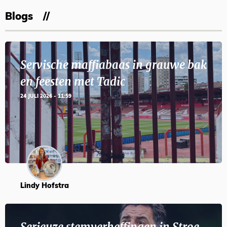
Blogs
Servische maffiabaas in grauwe bak
en feesten met Tadic
24 JULI 2026 - 11:59
Lindy Hofstra