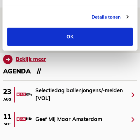
Volop enthousiasme in fotoverslag van
Details tonen
Europees treffen met Shelbourne
OK
07 AUGUSTUS 2026 - 09:00
FOTOVERSLAG
Bekijk meer
AGENDA
Selectiedag ballenjongens/-meiden
23
[VOL]
AUG
11
Geef Mij Maar Amsterdam
SEP