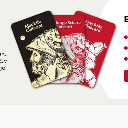
en.
 SV
je