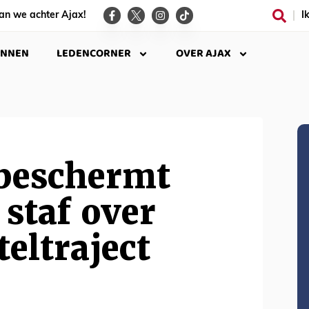
an we achter Ajax!
I
INNEN
LEDENCORNER
OVER AJAX
beschermt
staf over
teltraject