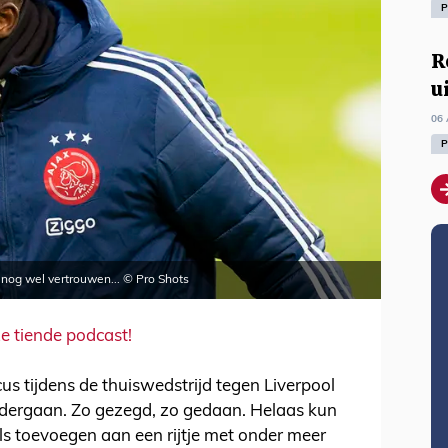
P
R
u
06 
P
nog wel vertrouwen... © Pro Shots
ze tiende podcast!
s tijdens de thuiswedstrijd tegen Liverpool
ndergaan. Zo gezegd, zo gedaan. Helaas kun
s toevoegen aan een rijtje met onder meer