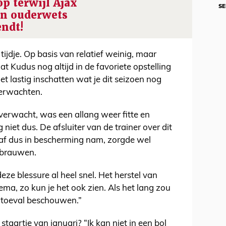
op terwijl Ajax
SE
en ouderwets
endt!
ijdje. Op basis van relatief weinig, maar
at Kudus nog altijd in de favoriete opstelling
het lastig inschatten wat je dit seizoen nog
erwachten.
verwacht, was een allang weer fitte en
iet dus. De afsluiter van de trainer over dit
af dus in bescherming nam, zorgde wel
kbrauwen.
ze blessure al heel snel. Het herstel van
ma, zo kun je het ook zien. Als het lang zou
s toeval beschouwen.”
staartje van januari? “Ik kan niet in een bol