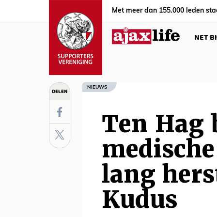
Met meer dan 155.000 leden sta
NET B
NIEUWS
DELEN
Ten Hag 
medische 
lang hers
Kudus