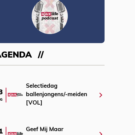
AGENDA
Selectiedag
3
ballenjongens/-meiden
G
[VOL]
Geef Mij Maar
1