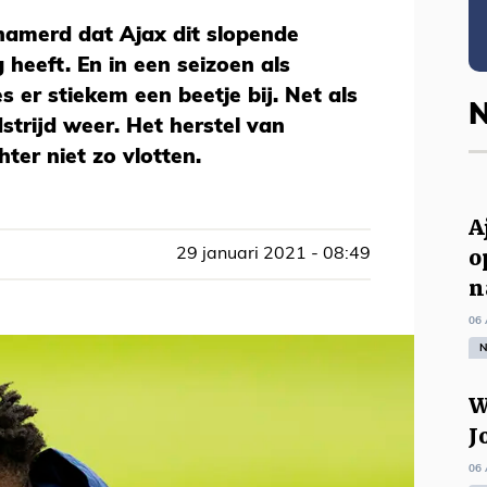
hamerd dat Ajax dit slopende
g heeft. En in een seizoen als
 er stiekem een beetje bij. Net als
N
strijd weer. Het herstel van
er niet zo vlotten.
A
o
29 januari 2021 - 08:49
n
06 
N
W
J
06 