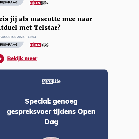
RIJSVRAAG
eis jij als mascotte mee naar
itduel met Telstar?
AUGUSTUS 2026 - 13:04
RIJSVRAAG
Bekijk meer
Special: genoeg
gespreksvoer tijdens Open
Dag