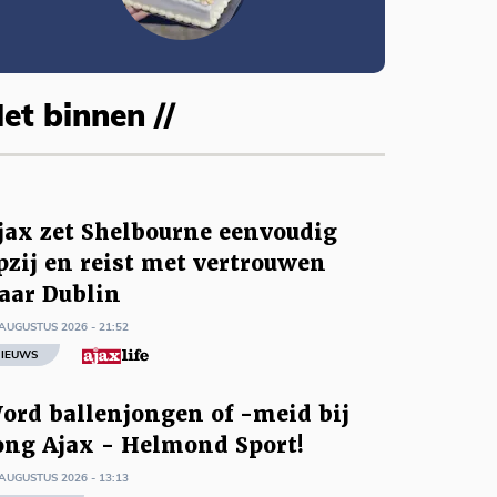
et binnen //
jax zet Shelbourne eenvoudig
pzij en reist met vertrouwen
aar Dublin
AUGUSTUS 2026 - 21:52
IEUWS
ord ballenjongen of -meid bij
ong Ajax - Helmond Sport!
AUGUSTUS 2026 - 13:13