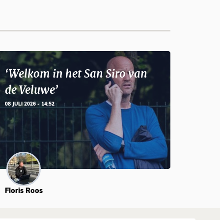
‘Welkom in het San Siro van
de Veluwe’
08 JULI 2026 - 14:52
Floris Roos