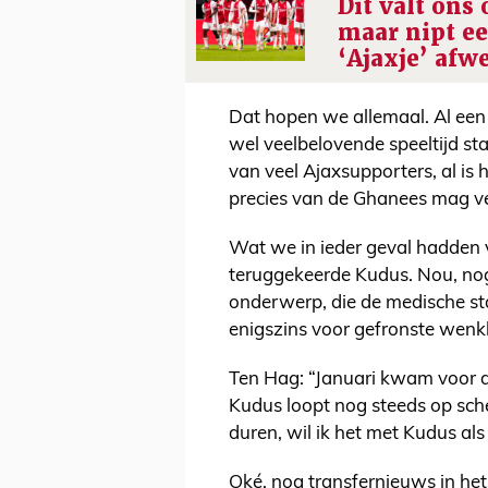
Dit valt ons 
maar nipt e
‘Ajaxje’ afw
Dat hopen we allemaal. Al een t
wel veelbelovende speeltijd sta
van veel Ajaxsupporters, al is 
precies van de Ghanees mag v
Wat we in ieder geval hadden 
teruggekeerde Kudus. Nou, nog n
onderwerp, die de medische st
enigszins voor gefronste wen
Ten Hag: “Januari kwam voor de
Kudus loopt nog steeds op sche
duren, wil ik het met Kudus al
Oké, nog transfernieuws in het 