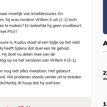
aar moeilijk van knieblessures. En
, hij was rondom Willem II-uit (1-1) toch
ree te maken? En beleefde hij geen invalbeurt
) met PSV?
ure is. Kudus staat al een tijdje op het veld
 heeft tijdens dat duel een tik gehad,
 Hij doet nu delen mee van de
ag op na het verslaan van Willem II (3-1).
kan nog niet alles meedoen. Het gebeurt
2
eid. We proberen steeds verder uit te breiden
AU
ichterbij. Ik hoop dat hij snel kan
1