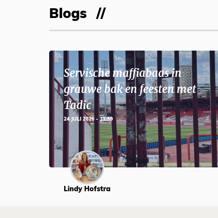
Blogs
Servische maffiabaas in
grauwe bak en feesten met
Tadic
24 JULI 2026 - 11:59
Lindy Hofstra