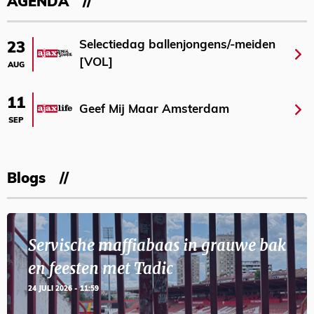
AGENDA
Selectiedag ballenjongens/-meiden
23
[VOL]
AUG
11
Geef Mij Maar Amsterdam
SEP
Blogs
Servische maffiabaas in grauwe bak
en feesten met Tadic
24 JULI 2026 - 11:59