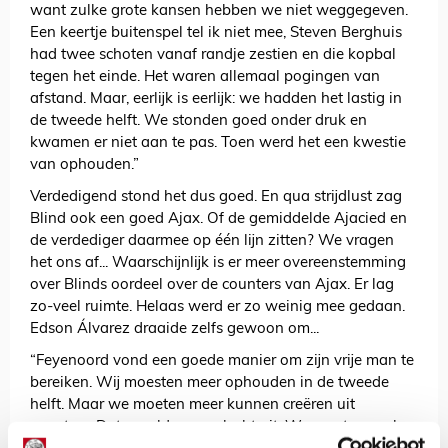
want zulke grote kansen hebben we niet weggegeven.
Een keertje buitenspel tel ik niet mee, Steven Berghuis
had twee schoten vanaf randje zestien en die kopbal
tegen het einde. Het waren allemaal pogingen van
afstand. Maar, eerlijk is eerlijk: we hadden het lastig in
de tweede helft. We stonden goed onder druk en
kwamen er niet aan te pas. Toen werd het een kwestie
van ophouden.”
Verdedigend stond het dus goed. En qua strijdlust zag
Blind ook een goed Ajax. Of de gemiddelde Ajacied en
de verdediger daarmee op één lijn zitten? We vragen
het ons af... Waarschijnlijk is er meer overeenstemming
over Blinds oordeel over de counters van Ajax. Er lag
zo-veel ruimte. Helaas werd er zo weinig mee gedaan.
Edson Álvarez draaide zelfs gewoon om...
“Feyenoord vond een goede manier om zijn vrije man te
bereiken. Wij moesten meer ophouden in de tweede
helft. Maar we moeten meer kunnen creëren uit
counters. Dat speelden we slecht uit. We moeten veel en