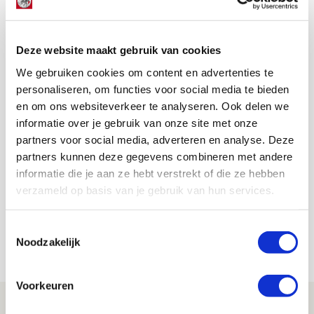
veel beter kunnen, vooral omdat je niet altijd kunt
domineren.”
AANBEVOLEN
Deze website maakt gebruik van cookies
Huntelaar is
We gebruiken cookies om content en advertenties te
bloedchagrijnig, Blind tilt
niet te zwaar aan ‘klein
personaliseren, om functies voor social media te bieden
dompertje’
en om ons websiteverkeer te analyseren. Ook delen we
informatie over je gebruik van onze site met onze
partners voor social media, adverteren en analyse. Deze
De Redactie
partners kunnen deze gegevens combineren met andere
Bekijk alle berichten van De Redactie
informatie die je aan ze hebt verstrekt of die ze hebben
verzameld op basis van je gebruik van hun services.
Toestemmingsselectie
Noodzakelijk
Net binnen //
Voorkeuren
Volop enthousiasme in fotoverslag van