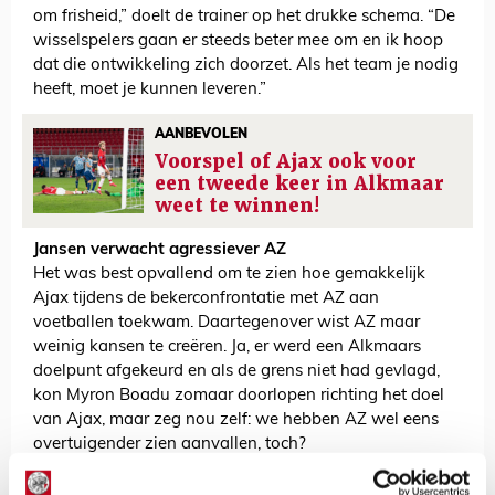
om frisheid,” doelt de trainer op het drukke schema. “De
wisselspelers gaan er steeds beter mee om en ik hoop
dat die ontwikkeling zich doorzet. Als het team je nodig
heeft, moet je kunnen leveren.”
AANBEVOLEN
Voorspel of Ajax ook voor
een tweede keer in Alkmaar
weet te winnen!
Jansen verwacht agressiever AZ
Het was best opvallend om te zien hoe gemakkelijk
Ajax tijdens de bekerconfrontatie met AZ aan
voetballen toekwam. Daartegenover wist AZ maar
weinig kansen te creëren. Ja, er werd een Alkmaars
doelpunt afgekeurd en als de grens niet had gevlagd,
kon Myron Boadu zomaar doorlopen richting het doel
van Ajax, maar zeg nou zelf: we hebben AZ wel eens
overtuigender zien aanvallen, toch?
“Dat moet zondag heel anders,” concludeerde AZ-