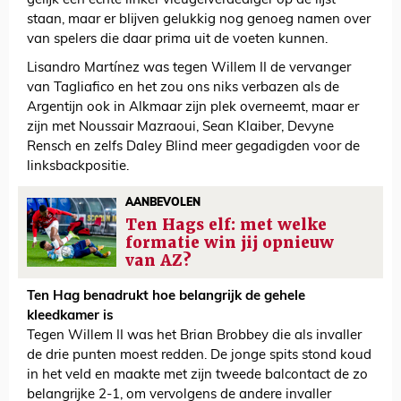
gelijk een échte linker vleugelverdediger op de lijst
staan, maar er blijven gelukkig nog genoeg namen over
van spelers die daar prima uit de voeten kunnen.
Lisandro Martínez was tegen Willem II de vervanger
van Tagliafico en het zou ons niks verbazen als de
Argentijn ook in Alkmaar zijn plek overneemt, maar er
zijn met Noussair Mazraoui, Sean Klaiber, Devyne
Rensch en zelfs Daley Blind meer gegadigden voor de
linksbackpositie.
AANBEVOLEN
Ten Hags elf: met welke
formatie win jij opnieuw
van AZ?
Ten Hag benadrukt hoe belangrijk de gehele
kleedkamer is
Tegen Willem II was het Brian Brobbey die als invaller
de drie punten moest redden. De jonge spits stond koud
in het veld en maakte met zijn tweede balcontact de zo
belangrijke 2-1, om vervolgens de andere invaller