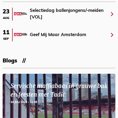
Selectiedag ballenjongens/-meiden
23
[VOL]
AUG
11
Geef Mij Maar Amsterdam
SEP
Blogs
Servische maffiabaas in grauwe bak
en feesten met Tadic
24 JULI 2026 - 11:59