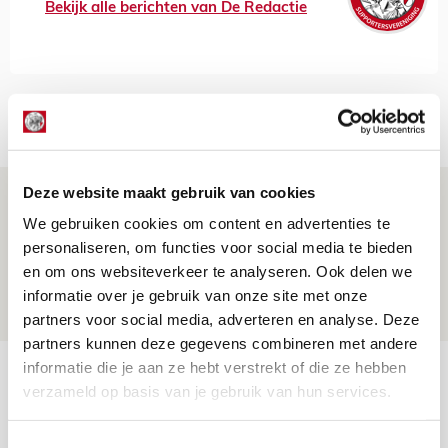
Bekijk alle berichten van De Redactie
Net binnen //
Deze website maakt gebruik van cookies
Reisverslag PEC-uit: geregisseerde
We gebruiken cookies om content en advertenties te
operatie onderweg naar
personaliseren, om functies voor social media te bieden
‘voetbaltempel’
en om ons websiteverkeer te analyseren. Ook delen we
09 AUGUSTUS 2026 - 18:53
informatie over je gebruik van onze site met onze
BLOG
partners voor social media, adverteren en analyse. Deze
partners kunnen deze gegevens combineren met andere
informatie die je aan ze hebt verstrekt of die ze hebben
Brandt heeft veel vertrouwen in Ajax
verzameld op basis van je gebruik van hun services.
dat steeds beter wordt
09 AUGUSTUS 2026 - 18:14
Toestemmingsselectie