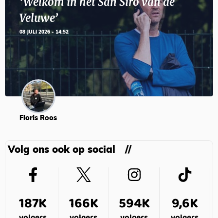
‘Welkom in het San Siro van de
Veluwe’
08 JULI 2026 - 14:52
Floris Roos
Volg ons ook op social
187K
166K
594K
9,6K
volgers
volgers
volgers
volgers