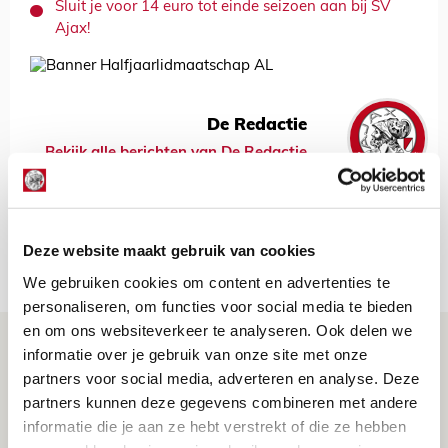
Sluit je voor 14 euro tot einde seizoen aan bij SV
Ajax!
De Redactie
Bekijk alle berichten van De Redactie
Deze website maakt gebruik van cookies
Net binnen //
We gebruiken cookies om content en advertenties te
personaliseren, om functies voor social media te bieden
en om ons websiteverkeer te analyseren. Ook delen we
Is dit de laatste wallpaper van Godts in
informatie over je gebruik van onze site met onze
de Johan Cruijff Arena?
partners voor social media, adverteren en analyse. Deze
partners kunnen deze gegevens combineren met andere
07 AUGUSTUS 2026 - 00:36
informatie die je aan ze hebt verstrekt of die ze hebben
NIEUWS