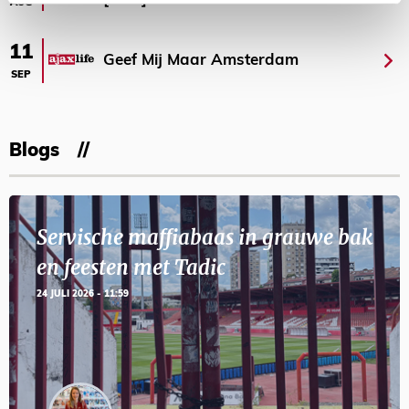
AUG
11
Geef Mij Maar Amsterdam
SEP
Blogs
Servische maffiabaas in grauwe bak
en feesten met Tadic
24 JULI 2026 - 11:59