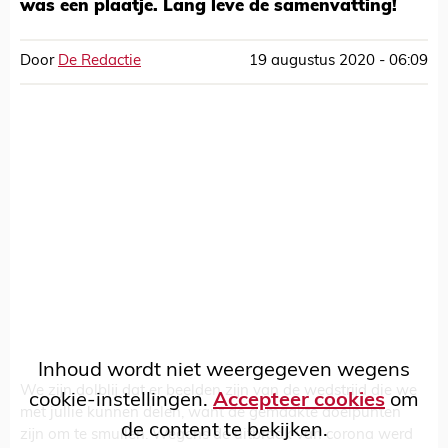
was een plaatje. Lang leve de samenvatting!
Door
De Redactie
19 augustus 2020 - 06:09
Inhoud wordt niet weergegeven wegens
We zijn dolblij dat er beelden zijn van de wedstrijd die we
cookie-instellingen.
Accepteer cookies
om
met jullie kunnen delen, want de gemaakte doelpunten
de content te bekijken.
zijn om te smullen. Wegens de uitbraak van corona werd