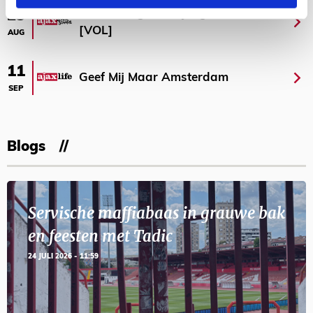
Selectiedag ballenjongens/-meiden
23
[VOL]
AUG
11
Geef Mij Maar Amsterdam
SEP
Blogs
Servische maffiabaas in grauwe bak
en feesten met Tadic
24 JULI 2026 - 11:59