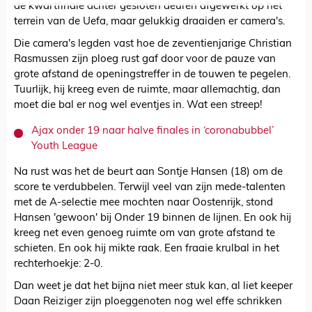
de kwartfinale achter gesloten deuren afgewerkt op het
terrein van de Uefa, maar gelukkig draaiden er camera's.
Die camera's legden vast hoe de zeventienjarige Christian
Rasmussen zijn ploeg rust gaf door voor de pauze van
grote afstand de openingstreffer in de touwen te pegelen.
Tuurlijk, hij kreeg even de ruimte, maar allemachtig, dan
moet die bal er nog wel eventjes in. Wat een streep!
Ajax onder 19 naar halve finales in ‘coronabubbel’
Youth League
Na rust was het de beurt aan Sontje Hansen (18) om de
score te verdubbelen. Terwijl veel van zijn mede-talenten
met de A-selectie mee mochten naar Oostenrijk, stond
Hansen 'gewoon' bij Onder 19 binnen de lijnen. En ook hij
kreeg net even genoeg ruimte om van grote afstand te
schieten. En ook hij mikte raak. Een fraaie krulbal in het
rechterhoekje: 2-0.
Dan weet je dat het bijna niet meer stuk kan, al liet keeper
Daan Reiziger zijn ploeggenoten nog wel effe schrikken