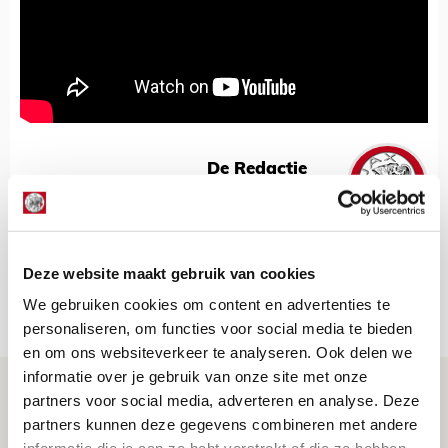
De Redactie
Bekijk alle berichten van De Redactie
Deze website maakt gebruik van cookies
We gebruiken cookies om content en advertenties te
Net binnen //
personaliseren, om functies voor social media te bieden
en om ons websiteverkeer te analyseren. Ook delen we
informatie over je gebruik van onze site met onze
Drie dingen die je moet weten over PEC
partners voor social media, adverteren en analyse. Deze
Zwolle - Ajax
partners kunnen deze gegevens combineren met andere
08 AUGUSTUS 2026 - 12:32