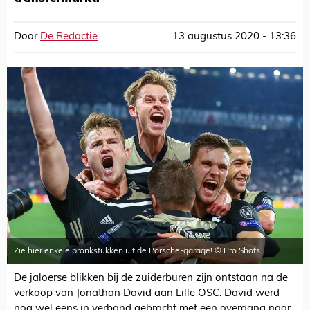
Door
De Redactie
13 augustus 2020 - 13:36
Zie hier enkele pronkstukken uit de Porsche-garage! © Pro Shots
De jaloerse blikken bij de zuiderburen zijn ontstaan na de
verkoop van Jonathan David aan Lille OSC. David werd
nog wel eens in verband gebracht met een overgang naar