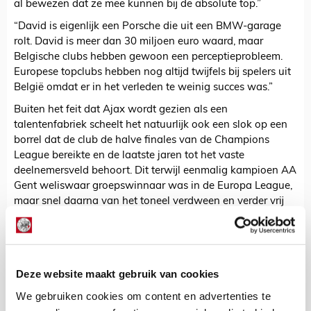
al bewezen dat ze mee kunnen bij de absolute top.”
“David is eigenlijk een Porsche die uit een BMW-garage
rolt. David is meer dan 30 miljoen euro waard, maar
Belgische clubs hebben gewoon een perceptieprobleem.
Europese topclubs hebben nog altijd twijfels bij spelers uit
België omdat er in het verleden te weinig succes was.”
Buiten het feit dat Ajax wordt gezien als een
talentenfabriek scheelt het natuurlijk ook een slok op een
borrel dat de club de halve finales van de Champions
League bereikte en de laatste jaren tot het vaste
deelnemersveld behoort. Dit terwijl eenmalig kampioen AA
Gent weliswaar groepswinnaar was in de Europa League,
maar snel daarna van het toneel verdween en verder vrij
wisselvallig presteert.
Schrijf je in voor onze nieuwsbrief!
Deze website maakt gebruik van cookies
De Redactie
We gebruiken cookies om content en advertenties te
Bekijk alle berichten van De Redactie