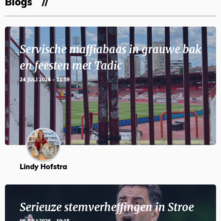
Blogs
Servische maffiabaas in grauwe bak
en feesten met Tadic
24 JULI 2026 - 11:59
Lindy Hofstra
Serieuze stemverheffingen in Stroe