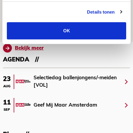
Ajax zet Shelbourne eenvoudig opzij en
Details tonen
reist met vertrouwen naar Dublin
06 AUGUSTUS 2026 - 21:52
OK
NIEUWS
Bekijk meer
AGENDA
Selectiedag ballenjongens/-meiden
23
[VOL]
AUG
11
Geef Mij Maar Amsterdam
SEP