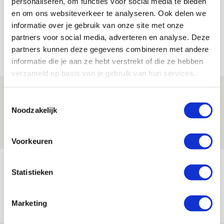
personaliseren, om functies voor social media te bieden
en om ons websiteverkeer te analyseren. Ook delen we
informatie over je gebruik van onze site met onze
partners voor social media, adverteren en analyse. Deze
partners kunnen deze gegevens combineren met andere
Net binnen //
informatie die je aan ze hebt verstrekt of die ze hebben
verzameld op basis van je gebruik van hun services.
Is dit de laatste wallpaper van Godts in
Toestemmingsselectie
de Johan Cruijff Arena?
Noodzakelijk
07 AUGUSTUS 2026 - 00:36
NIEUWS
Voorkeuren
Trotse Klaassen: ‘Vierhonderd duels
Statistieken
voor mijn club is heel speciaal’
06 AUGUSTUS 2026 - 23:43
Marketing
NIEUWS