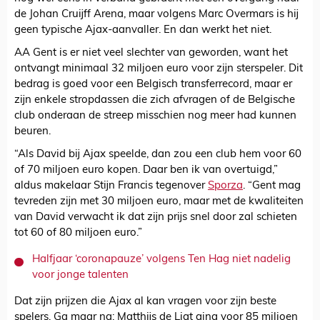
de Johan Cruijff Arena, maar volgens Marc Overmars is hij
geen typische Ajax-aanvaller. En dan werkt het niet.
AA Gent is er niet veel slechter van geworden, want het
ontvangt minimaal 32 miljoen euro voor zijn sterspeler. Dit
bedrag is goed voor een Belgisch transferrecord, maar er
zijn enkele stropdassen die zich afvragen of de Belgische
club onderaan de streep misschien nog meer had kunnen
beuren.
“Als David bij Ajax speelde, dan zou een club hem voor 60
of 70 miljoen euro kopen. Daar ben ik van overtuigd,”
aldus makelaar Stijn Francis tegenover
Sporza
. “Gent mag
tevreden zijn met 30 miljoen euro, maar met de kwaliteiten
van David verwacht ik dat zijn prijs snel door zal schieten
tot 60 of 80 miljoen euro.”
Halfjaar ‘coronapauze’ volgens Ten Hag niet nadelig
voor jonge talenten
Dat zijn prijzen die Ajax al kan vragen voor zijn beste
spelers. Ga maar na: Matthijs de Ligt ging voor 85 miljoen