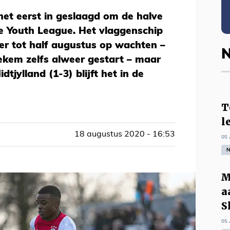
 het eerst in geslaagd om de halve
de Youth League. Het vlaggenschip
r tot half augustus op wachten –
N
iekem zelfs alweer gestart – maar
tjylland (1-3) blijft het in de
T
l
18 augustus 2020 - 16:53
05 
N
M
a
S
05 