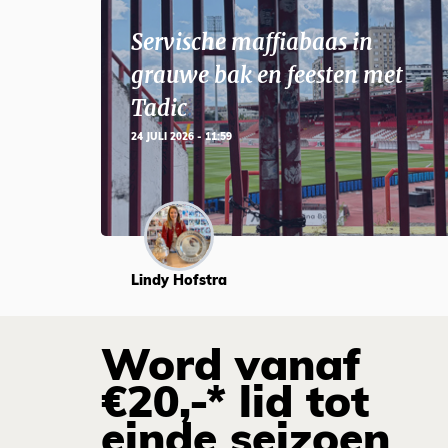
Servische maffiabaas in
grauwe bak en feesten met
Tadic
24 JULI 2026 - 11:59
Lindy Hofstra
Word vanaf
€20,-* lid tot
einde seizoen