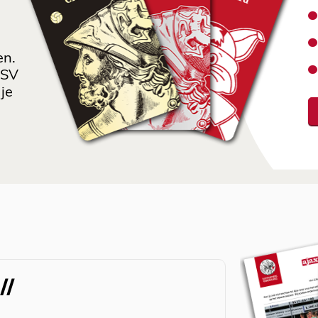
en.
 SV
je