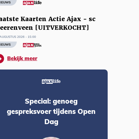
IEUWS
aatste Kaarten Actie Ajax - sc
eerenveen [UITVERKOCHT]
AUGUSTUS 2026 - 15:00
IEUWS
Bekijk meer
Special: genoeg
gespreksvoer tijdens Open
Dag