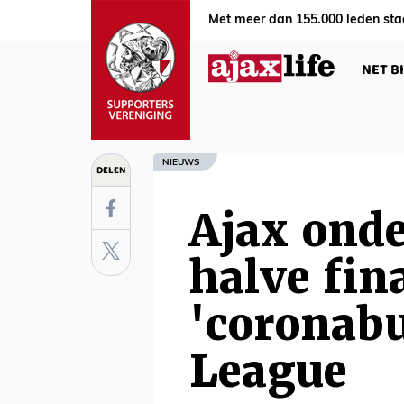
Met meer dan 155.000 leden sta
NET B
NIEUWS
DELEN
Ajax onde
halve fin
'coronab
League