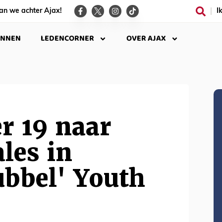
an we achter Ajax!
I
INNEN
LEDENCORNER
OVER AJAX
r 19 naar
ales in
ubbel' Youth