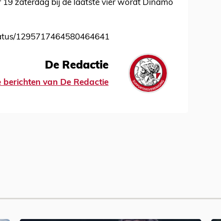
19 zaterdag bij de laatste vier wordt Dinamo
status/1295717464580464641
De Redactie
le berichten van De Redactie