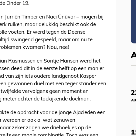
de Onder 19.
an Jurriën Timber en Naci Ünüvar – mogen bij
werk ruiken, maar gelukkig beschikt ook de
olle voeten. Er werd tegen de Deense
 altijd swingend gespeeld, maar om nu te
 problemen kwamen? Nou, nee!
stian Rasmussen en Sontje Hansen werd het
sen deed dit in de eerste helft op een manier
d van zijn iets oudere landgenoot Kasper
en gewonnen duel met een tegenstander een
ar twijfelde vervolgens geen moment en
2
ig meter achter de toekijkende doelman.
AU
kte de opdracht voor de jonge Ajacieden een
en werden er ook al wat zenuwen
ar zeker zagen we driehoekjes op de
1
ar zelfs een mooie combinatie. Toch was een