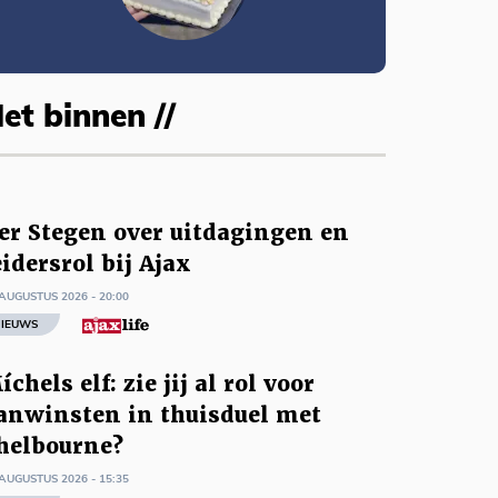
et binnen //
er Stegen over uitdagingen en
eidersrol bij Ajax
AUGUSTUS 2026 - 20:00
IEUWS
íchels elf: zie jij al rol voor
anwinsten in thuisduel met
helbourne?
AUGUSTUS 2026 - 15:35