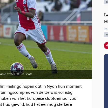
N
L
H
05 
N
aie treffer. © Pro Shots
John Heitinga hopen dat in Nyon hun moment
rainingscomplex van de Uefa is volledig
fmaken van het Europese clubtoernooi voor
ht had gewild, had het een nog sterkere