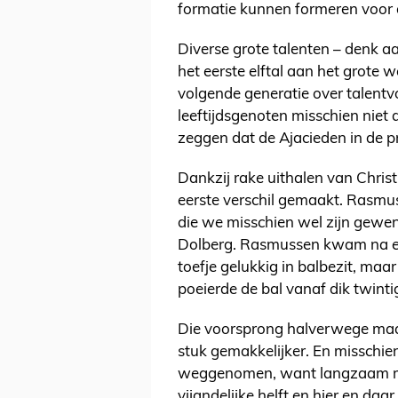
formatie kunnen formeren voor 
Diverse grote talenten – denk a
het eerste elftal aan het grote 
volgende generatie over talentv
leeftijdsgenoten misschien niet
zeggen dat de Ajacieden in de
Dankzij rake uithalen van Chri
eerste verschil gemaakt. Rasmus
die we misschien wel zijn gewen
Dolberg. Rasmussen kwam na e
toefje gelukkig in balbezit, ma
poeierde de bal vanaf dik twint
Die voorsprong halverwege maa
stuk gemakkelijker. En misschi
weggenomen, want langzaam ma
vijandelijke helft en hier en da