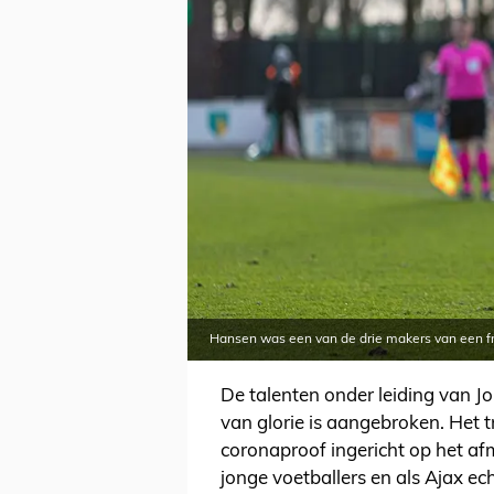
Hansen was een van de drie makers van een fra
De talenten onder leiding van 
van glorie is aangebroken. Het t
coronaproof ingericht op het a
jonge voetballers en als Ajax ec