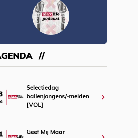
AGENDA
Selectiedag
3
ballenjongens/-meiden
G
[VOL]
Geef Mij Maar
1