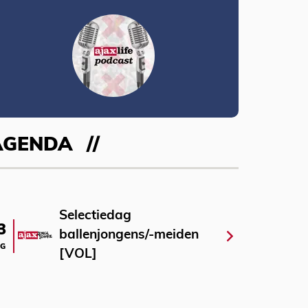
AGENDA
Selectiedag
3
ballenjongens/-meiden
G
[VOL]