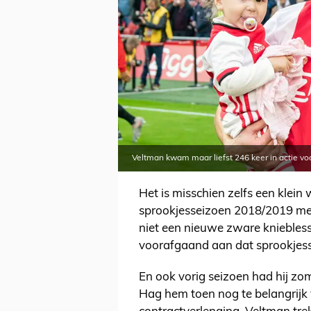
Veltman kwam maar liefst 246 keer in actie vo
Het is misschien zelfs een klein
sprookjesseizoen 2018/2019 mee
niet een nieuwe zware kniebles
voorafgaand aan dat sprookjess
En ook vorig seizoen had hij zo
Hag hem toen nog te belangrijk 