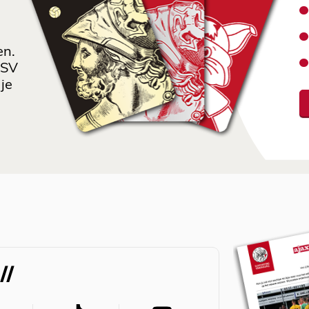
en.
 SV
je