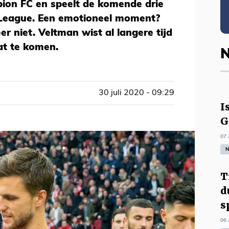
bion FC en speelt de komende drie
 League. Een emotioneel moment?
r niet. Veltman wist al langere tijd
at te komen.
N
30 juli 2020 - 09:29
I
G
07 
N
T
d
s
06 