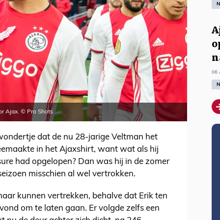
N
A
o
n
06 
N
or Ajax. © Pro Shots
 wondertje dat de nu 28-jarige Veltman het
maakte in het Ajaxshirt, want wat als hij
sure had opgelopen? Dan was hij in de zomer
eizoen misschien al wel vertrokken.
maar kunnen vertrekken, behalve dat Erik ten
vond om te laten gaan. Er volgde zelfs een