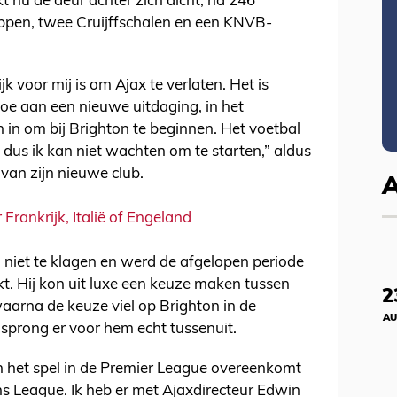
t nu de deur achter zich dicht, na 246
ppen, twee Cruijffschalen en een KNVB-
jk voor mij is om Ajax te verlaten. Het is
toe aan een nieuwe uitdaging, in het
in in om bij Brighton te beginnen. Het voetbal
il, dus ik kan niet wachten om te starten,” aldus
van zijn nieuwe club.
Frankrijk, Italië of Engeland
 niet te klagen en werd de afgelopen periode
kt. Hij kon uit luxe een keuze maken tussen
2
waarna de keuze viel op Brighton in de
AU
sprong er voor hem echt tussenuit.
n het spel in de Premier League overeenkomt
s League. Ik heb er met Ajaxdirecteur Edwin