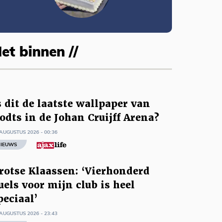
et binnen //
s dit de laatste wallpaper van
odts in de Johan Cruijff Arena?
AUGUSTUS 2026 - 00:36
IEUWS
rotse Klaassen: ‘Vierhonderd
uels voor mijn club is heel
peciaal’
AUGUSTUS 2026 - 23:43