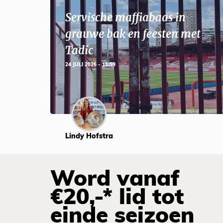
Servische maffiabaas in
grauwe bak en feesten met
Tadic
24 JULI 2026 - 11:59
Lindy Hofstra
Word vanaf
€20,-* lid tot
einde seizoen