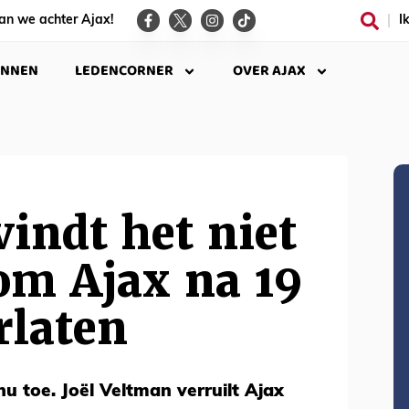
an we achter Ajax!
I
INNEN
LEDENCORNER
OVER AJAX
indt het niet
om Ajax na 19
rlaten
nu toe. Joël Veltman verruilt Ajax