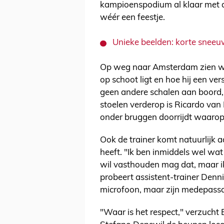
kampioenspodium al klaar met d
wéér een feestje.
Unieke beelden: korte sneeuw
Op weg naar Amsterdam zien we
op schoot ligt en hoe hij een ver
geen andere schalen aan boord, 
stoelen verderop is Ricardo van R
onder bruggen doorrijdt waarop
Ook de trainer komt natuurlijk a
heeft. "Ik ben inmiddels wel wa
wil vasthouden mag dat, maar i
probeert assistent-trainer Denn
microfoon, maar zijn medepassag
"Waar is het respect," verzucht