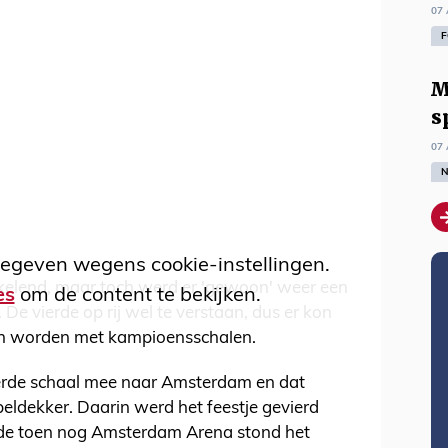
07 
F
M
s
07 
N
egeven wegens cookie-instellingen.
nkelend, maar toch werd er 'gewoon' weer een
es
om de content te bekijken.
e vierde op rij wel te verstaan, dus er kon
an worden met kampioensschalen.
erde schaal mee naar Amsterdam en dat
ldekker. Daarin werd het feestje gevierd
 de toen nog Amsterdam Arena stond het