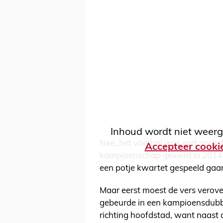
Inhoud wordt niet weerg
Nee, het voetbal was niet spra
Accepteer cooki
kampioenschap gevierd in 2014. D
een potje kwartet gespeeld ga
Maar eerst moest de vers verov
gebeurde in een kampioensdubbe
richting hoofdstad, want naast