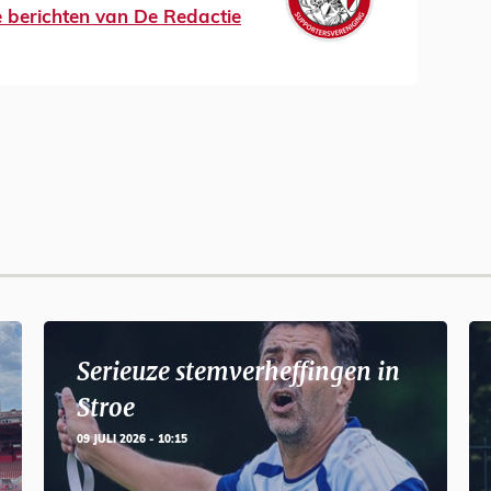
le berichten van De Redactie
Serieuze stemverheffingen in
Stroe
09 JULI 2026 - 10:15