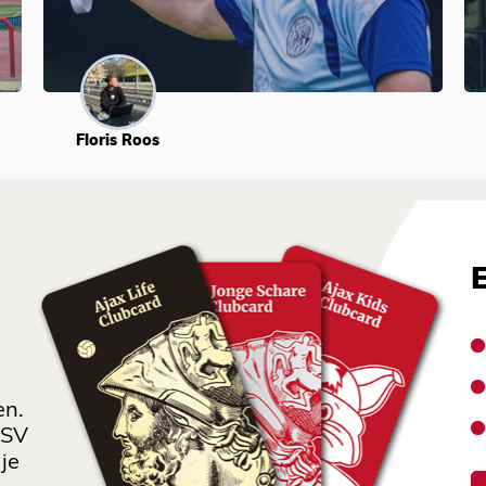
Floris Roos
en.
 SV
je