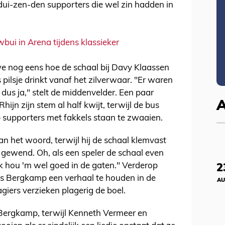
ui-zen-den supporters die wel zin hadden in
bui in Arena tijdens klassieker
 nog eens hoe de schaal bij Davy Klaassen
s pilsje drinkt vanaf het zilverwaar. "Er waren
dus ja," stelt de middenvelder. Een paar
hijn zijn stem al half kwijt, terwijl de bus
 supporters met fakkels staan te zwaaien.
an het woord, terwijl hij de schaal klemvast
t gewend. Oh, als een speler de schaal even
k hou 'm wel goed in de gaten." Verderop
2
is Bergkamp een verhaal te houden in de
AU
iers verzieken plagerig de boel.
 Bergkamp, terwijl Kenneth Vermeer en