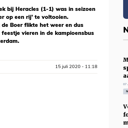
k bij Heracles (1-1) was in seizoen
 op een rij' te voltooien.
e Boer flikte het weer en dus
N
 feestje vieren in de kampioensbus
terdam.
M
s
15 juli 2020 - 11:18
a
07 
N
V
f
m