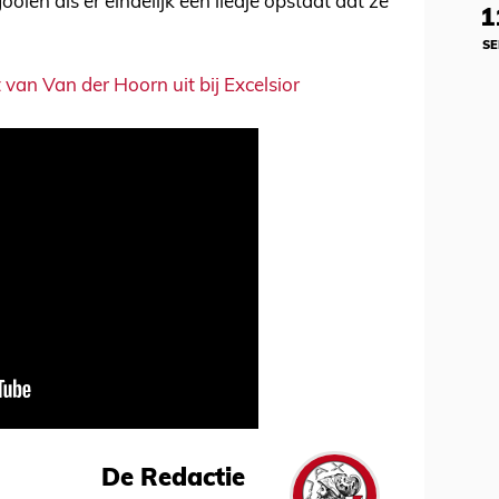
ien als er eindelijk een liedje opstaat dat ze
1
SE
van Van der Hoorn uit bij Excelsior
De Redactie