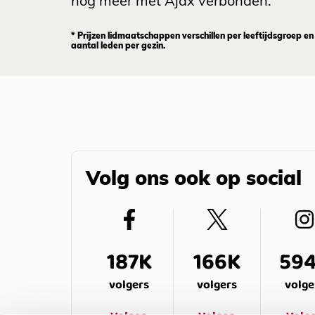
nog meer met Ajax verbonden.
* Prijzen lidmaatschappen verschillen per leeftijdsgroep en
aantal leden per gezin.
Volg ons ook op social
187K
166K
59
volgers
volgers
volge