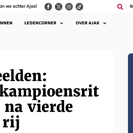
an we achter Ajax!
I
INNEN
LEDENCORNER
OVER AJAX
eelden:
 kampioensrit
 na vierde
rij