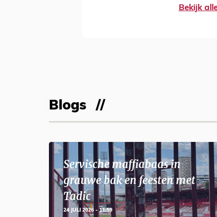
Bekijk al
Blogs
Servische maffiabaas in
grauwe bak en feesten met
Tadic
24 JULI 2026 - 11:59