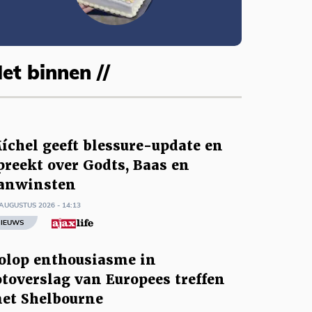
et binnen //
íchel geeft blessure-update en
preekt over Godts, Baas en
anwinsten
AUGUSTUS 2026 - 14:13
IEUWS
olop enthousiasme in
otoverslag van Europees treffen
et Shelbourne