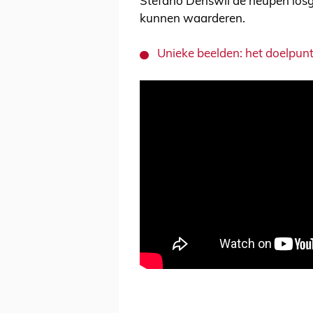
Stefano Denswil de heupen losgoo
kunnen waarderen.
Unieke beelden: het doelpunt 