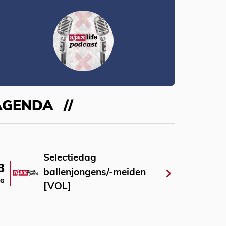
AGENDA
Selectiedag
3
ballenjongens/-meiden
G
[VOL]