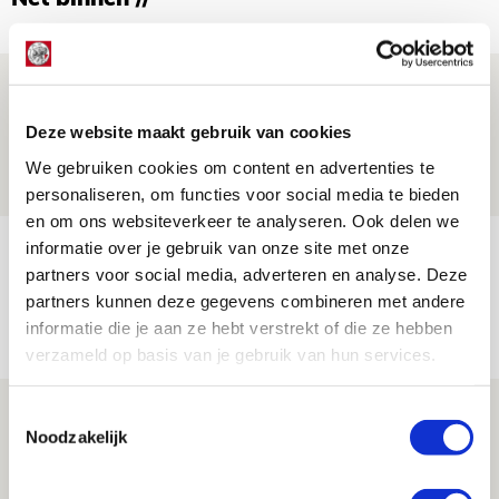
Is dit de laatste wallpaper van Godts in
de Johan Cruijff Arena?
Deze website maakt gebruik van cookies
07 AUGUSTUS 2026 - 00:36
We gebruiken cookies om content en advertenties te
NIEUWS
personaliseren, om functies voor social media te bieden
en om ons websiteverkeer te analyseren. Ook delen we
informatie over je gebruik van onze site met onze
Trotse Klaassen: ‘Vierhonderd duels
partners voor social media, adverteren en analyse. Deze
voor mijn club is heel speciaal’
partners kunnen deze gegevens combineren met andere
06 AUGUSTUS 2026 - 23:43
informatie die je aan ze hebt verstrekt of die ze hebben
NIEUWS
verzameld op basis van je gebruik van hun services.
Ajax zet Shelbourne eenvoudig opzij en
Toestemmingsselectie
Noodzakelijk
reist met vertrouwen naar Dublin
06 AUGUSTUS 2026 - 21:52