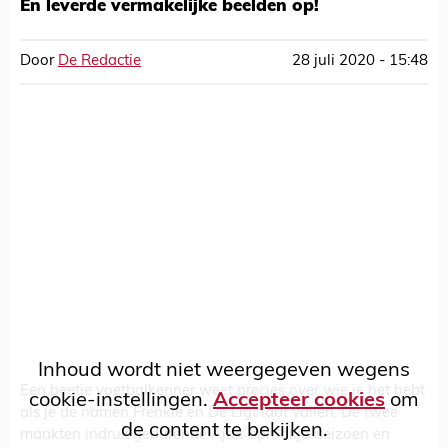
En leverde vermakelijke beelden op!
Door
De Redactie
28 juli 2020 - 15:48
Inhoud wordt niet weergegeven wegens
Een beetje voetbalkenner weet precies over wie je het hebt
cookie-instellingen.
Accepteer cookies
om
als je de namen Frenkie en De Ligt laat vallen. De twee
de content te bekijken.
maakten indruk gedurende Ajax’ sprookjesseizoen en