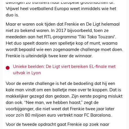
dwongen zo transfers naar Europese grootmachten af.
Vrijwel heel voetballend Europa weet inmiddels wie het
duo is.
Maar er waren ook tijden dat Frenkie en De Ligt helemaal
niet zo bekend waren. In 2017 bijvoorbeeld, toen ze
meededen aan het RTL-programma 'Tiki Taka Touzani'.
Het duo speelt daarin een spelletje kop of munt, waarna
wordt bepaald wie een zogenaamde challenge moet doen.
Frenkie is uiteindelijk twee keer de winnaar.
Unieke beelden: De Ligt viert bereiken EL-finale met
uitvak in Lyon
Voor de eerste challenge is het de bedoeling dat hij een
kale man vindt om een balletje mee over te koppen. Dat is
makkelijker gezegd dan gedaan. Zijn eerste poging mislukt
dan ook. “Nee man, we hebben haast,” zegt de
voorbijganger, die niet weet dat Frenkie twee jaar later
voor zo’n 80 miljoen euro vertrekt naar FC Barcelona.
Voor de tweede opdracht gaat Frenkie op zoek naar