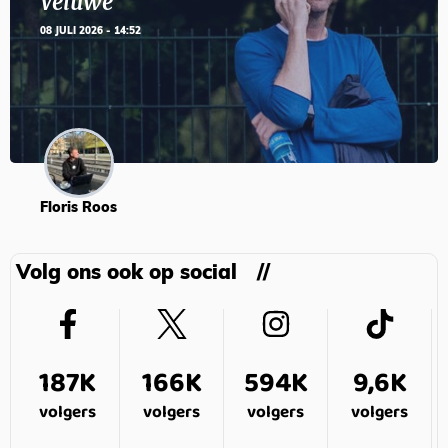
Veluwe’
08 JULI 2026 - 14:52
Floris Roos
Volg ons ook op social
187K
166K
594K
9,6K
volgers
volgers
volgers
volgers