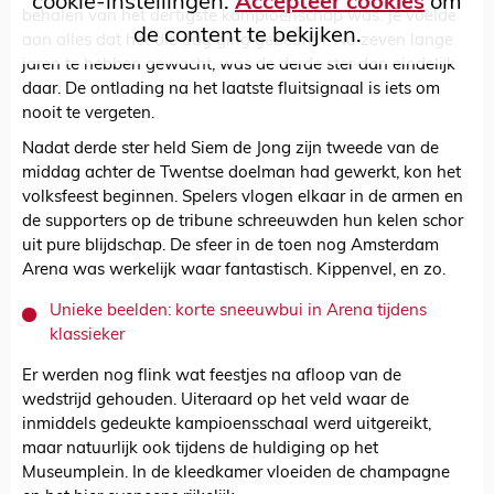
cookie-instellingen.
Accepteer cookies
om
behalen van het dertigste kampioenschap was. Je voelde
de content te bekijken.
aan alles dat het die dag ging gebeuren. Na zeven lange
jaren te hebben gewacht, was de derde ster dan eindelijk
daar. De ontlading na het laatste fluitsignaal is iets om
nooit te vergeten.
Nadat derde ster held Siem de Jong zijn tweede van de
middag achter de Twentse doelman had gewerkt, kon het
volksfeest beginnen. Spelers vlogen elkaar in de armen en
de supporters op de tribune schreeuwden hun kelen schor
uit pure blijdschap. De sfeer in de toen nog Amsterdam
Arena was werkelijk waar fantastisch. Kippenvel, en zo.
Unieke beelden: korte sneeuwbui in Arena tijdens
klassieker
Er werden nog flink wat feestjes na afloop van de
wedstrijd gehouden. Uiteraard op het veld waar de
inmiddels gedeukte kampioensschaal werd uitgereikt,
maar natuurlijk ook tijdens de huldiging op het
Museumplein. In de kleedkamer vloeiden de champagne