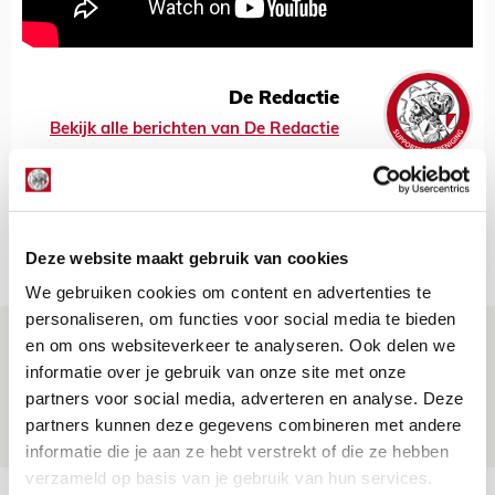
De Redactie
Bekijk alle berichten van De Redactie
Net binnen //
Deze website maakt gebruik van cookies
We gebruiken cookies om content en advertenties te
personaliseren, om functies voor social media te bieden
Drie dingen die je moet weten over PEC
en om ons websiteverkeer te analyseren. Ook delen we
Zwolle - Ajax
informatie over je gebruik van onze site met onze
partners voor social media, adverteren en analyse. Deze
08 AUGUSTUS 2026 - 12:32
partners kunnen deze gegevens combineren met andere
NIEUWS
informatie die je aan ze hebt verstrekt of die ze hebben
verzameld op basis van je gebruik van hun services.