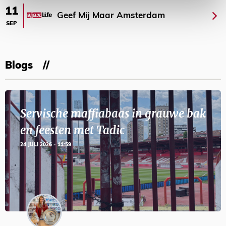
11
Geef Mij Maar Amsterdam
SEP
Blogs
Servische maffiabaas in grauwe bak
en feesten met Tadic
24 JULI 2026 - 11:59