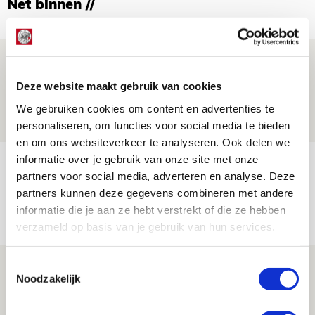
Net binnen //
Drie dingen die je moet weten over PEC
Zwolle - Ajax
Deze website maakt gebruik van cookies
08 AUGUSTUS 2026 - 12:32
We gebruiken cookies om content en advertenties te
NIEUWS
personaliseren, om functies voor social media te bieden
en om ons websiteverkeer te analyseren. Ook delen we
informatie over je gebruik van onze site met onze
Míchels elf: met welke formatie begin
partners voor social media, adverteren en analyse. Deze
jij aan nieuw eredivisieseizoen?
partners kunnen deze gegevens combineren met andere
08 AUGUSTUS 2026 - 11:34
informatie die je aan ze hebt verstrekt of die ze hebben
NIEUWS
verzameld op basis van je gebruik van hun services.
Toestemmingsselectie
Spelen bij Jong Ajax of Ajax 1? Dat
Noodzakelijk
maakt Abdalla ‘geen reet’ uit
08 AUGUSTUS 2026 - 10:04