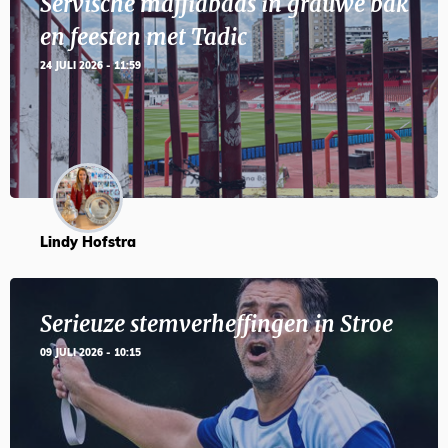
Servische maffiabaas in grauwe bak
en feesten met Tadic
24 JULI 2026 - 11:59
Lindy Hofstra
Serieuze stemverheffingen in Stroe
09 JULI 2026 - 10:15