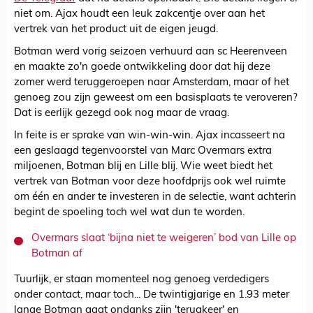
niet om. Ajax houdt een leuk zakcentje over aan het
vertrek van het product uit de eigen jeugd.
Botman werd vorig seizoen verhuurd aan sc Heerenveen
en maakte zo'n goede ontwikkeling door dat hij deze
zomer werd teruggeroepen naar Amsterdam, maar of het
genoeg zou zijn geweest om een basisplaats te veroveren?
Dat is eerlijk gezegd ook nog maar de vraag.
In feite is er sprake van win-win-win. Ajax incasseert na
een geslaagd tegenvoorstel van Marc Overmars extra
miljoenen, Botman blij en Lille blij. Wie weet biedt het
vertrek van Botman voor deze hoofdprijs ook wel ruimte
om één en ander te investeren in de selectie, want achterin
begint de spoeling toch wel wat dun te worden.
Overmars slaat ‘bijna niet te weigeren’ bod van Lille op
Botman af
Tuurlijk, er staan momenteel nog genoeg verdedigers
onder contact, maar toch... De twintigjarige en 1.93 meter
lange Botman gaat ondanks zijn 'terugkeer' en