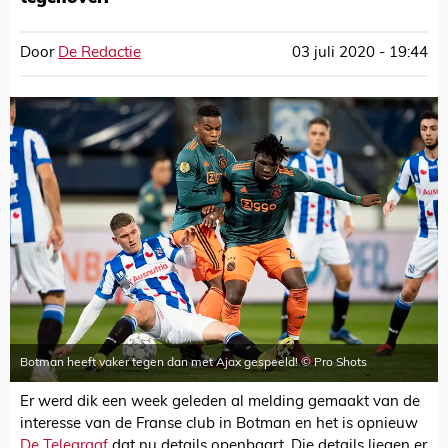
Door
De Redactie
03 juli 2020 - 19:44
Botman heeft vaker tegen dan met Ajax gespeeld! © Pro Shots
Er werd dik een week geleden al melding gemaakt van de
interesse van de Franse club in Botman en het is opnieuw
De Telegraaf
dat nu details openbaart. Die details liegen er