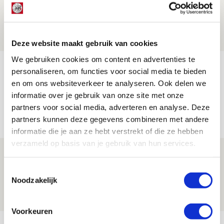
mijn hoofd spoken’
07 AUGUSTUS 2026 - 20:02
NIEUWS
Deze website maakt gebruik van cookies
We gebruiken cookies om content en advertenties te
Míchel geeft blessure-update en
personaliseren, om functies voor social media te bieden
spreekt over Godts, Baas en
en om ons websiteverkeer te analyseren. Ook delen we
aanwinsten
informatie over je gebruik van onze site met onze
partners voor social media, adverteren en analyse. Deze
07 AUGUSTUS 2026 - 14:13
partners kunnen deze gegevens combineren met andere
NIEUWS
informatie die je aan ze hebt verstrekt of die ze hebben
verzameld op basis van je gebruik van hun services.
Volop enthousiasme in fotoverslag van
Europees treffen met Shelbourne
Toestemmingsselectie
Noodzakelijk
07 AUGUSTUS 2026 - 09:00
FOTOVERSLAG
Voorkeuren
Bekijk meer