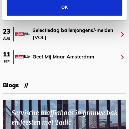
Bekijk meer
OK
AGENDA
Selectiedag ballenjongens/-meiden
23
[VOL]
AUG
11
Geef Mij Maar Amsterdam
SEP
Blogs
Servische maffiabaas in grauwe bak
en feesten met Tadic