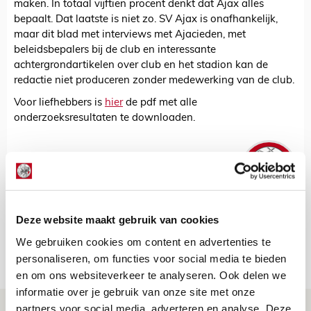
maken. In totaal vijftien procent denkt dat Ajax alles
bepaalt. Dat laatste is niet zo. SV Ajax is onafhankelijk,
maar dit blad met interviews met Ajacieden, met
beleidsbepalers bij de club en interessante
achtergrondartikelen over club en het stadion kan de
redactie niet produceren zonder medewerking van de club.
Voor liefhebbers is
hier
de pdf met alle
onderzoeksresultaten te downloaden.
De Redactie
Bekijk alle berichten van De Redactie
Deze website maakt gebruik van cookies
We gebruiken cookies om content en advertenties te
Net binnen //
personaliseren, om functies voor social media te bieden
en om ons websiteverkeer te analyseren. Ook delen we
informatie over je gebruik van onze site met onze
partners voor social media, adverteren en analyse. Deze