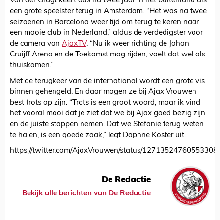
Van der Gragt keert dus na twee jaar in het buitenland als
een grote speelster terug in Amsterdam. “Het was na twee
seizoenen in Barcelona weer tijd om terug te keren naar
een mooie club in Nederland,” aldus de verdedigster voor
de camera van
AjaxTV
. “Nu ik weer richting de Johan
Cruijff Arena en de Toekomst mag rijden, voelt dat wel als
thuiskomen.”
Met de terugkeer van de international wordt een grote vis
binnen gehengeld. En daar mogen ze bij Ajax Vrouwen
best trots op zijn. “Trots is een groot woord, maar ik vind
het vooral mooi dat je ziet dat we bij Ajax goed bezig zijn
en de juiste stappen nemen. Dat we Stefanie terug weten
te halen, is een goede zaak,” legt Daphne Koster uit.
https://twitter.com/AjaxVrouwen/status/12713524760553308
De Redactie
Bekijk alle berichten van De Redactie