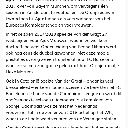
Ajax Vrouwen. De verdedigster kwam in de zomer van
2017 over van Bayern München, om vervolgens één
seizoen in Amsterdam te voetballen. De Oranjeleeuwin
kwam toen bij Ajax binnen als vers winnares van het
Europees Kampioenschap en voor vrouwen.
In het seizoen 2017/2018 speelde Van der Gragt 27
wedstrijden voor Ajax Vrouwen, waarin ze vier keer
doeltreffend was. Onder leiding van Benno Nihom werd
ook nog eens de dubbel gewonnen. Met deze mooie
prestaties dwong ze een transfer af naar FC Barcelona,
waar ze samen zou gaan spelen met haar Oranje-maatje
Lieke Martens.
Ook in Catalonië boekte Van der Gragt – ondanks veel
blessureleed – enkele mooie successen. Ze bereikte met FC
Barcelona de finale van de Champions League en werd dit
onafgemaakte seizoen uitgeroepen als kampioen van
Spanje. Daarnaast was ze met het Nederlands
vrouwenelftal in de zomer van 2018 actief op het WK,
waar in de finale werd verloren van de Verenigde staten.