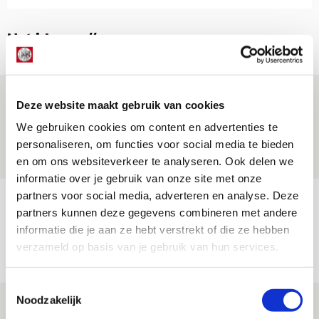
Net binnen //
Drie dingen die je moet weten over PEC
Deze website maakt gebruik van cookies
Zwolle - Ajax
We gebruiken cookies om content en advertenties te
08 AUGUSTUS 2026 - 12:32
personaliseren, om functies voor social media te bieden
NIEUWS
en om ons websiteverkeer te analyseren. Ook delen we
informatie over je gebruik van onze site met onze
partners voor social media, adverteren en analyse. Deze
Míchels elf: met welke formatie begin
partners kunnen deze gegevens combineren met andere
jij aan nieuw eredivisieseizoen?
informatie die je aan ze hebt verstrekt of die ze hebben
08 AUGUSTUS 2026 - 11:34
verzameld op basis van je gebruik van hun services.
NIEUWS
Toestemmingsselectie
Noodzakelijk
Spelen bij Jong Ajax of Ajax 1? Dat