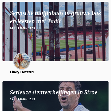
Servische maffiabaas in grauwe bak
en feesten met Tadic
24 JULI 2026 - 11:59
Lindy Hofstra
Serieuze stemverheffingen in Stroe
09 JULI 2026 - 10:15