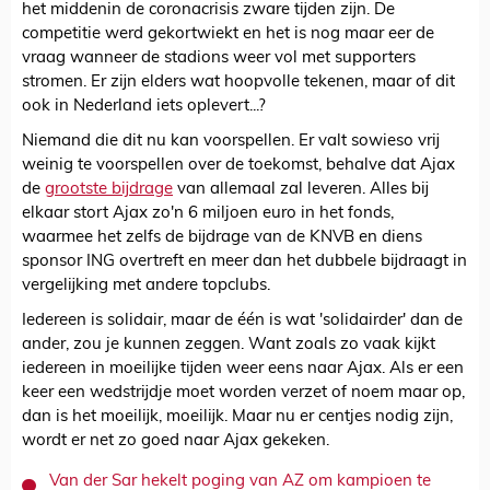
het middenin de coronacrisis zware tijden zijn. De
competitie werd gekortwiekt en het is nog maar eer de
vraag wanneer de stadions weer vol met supporters
stromen. Er zijn elders wat hoopvolle tekenen, maar of dit
ook in Nederland iets oplevert...?
Niemand die dit nu kan voorspellen. Er valt sowieso vrij
weinig te voorspellen over de toekomst, behalve dat Ajax
de
grootste bijdrage
van allemaal zal leveren. Alles bij
elkaar stort Ajax zo'n 6 miljoen euro in het fonds,
waarmee het zelfs de bijdrage van de KNVB en diens
sponsor ING overtreft en meer dan het dubbele bijdraagt in
vergelijking met andere topclubs.
Iedereen is solidair, maar de één is wat 'solidairder' dan de
ander, zou je kunnen zeggen. Want zoals zo vaak kijkt
iedereen in moeilijke tijden weer eens naar Ajax. Als er een
keer een wedstrijdje moet worden verzet of noem maar op,
dan is het moeilijk, moeilijk. Maar nu er centjes nodig zijn,
wordt er net zo goed naar Ajax gekeken.
Van der Sar hekelt poging van AZ om kampioen te