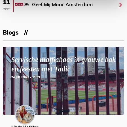
11
Geef Mij Maar Amsterdam
SEP
Blogs
Servische maffiabaas in grauwe bak
en feesten met Tadic
24 JULI 2026 - 11:59