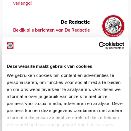
verlengd!
De Redactie
Bekijk alle berichten van De Redactie
Net binnen //
Deze website maakt gebruik van cookies
We gebruiken cookies om content en advertenties te
personaliseren, om functies voor social media te bieden
Míchels elf: met welke formatie begin
en om ons websiteverkeer te analyseren. Ook delen we
jij aan nieuw eredivisieseizoen?
informatie over je gebruik van onze site met onze
partners voor social media, adverteren en analyse. Deze
08 AUGUSTUS 2026 - 11:34
partners kunnen deze gegevens combineren met andere
NIEUWS
informatie die je aan ze hebt verstrekt of die ze hebben
verzameld op basis van je gebruik van hun services.
Spelen bij Jong Ajax of Ajax 1? Dat