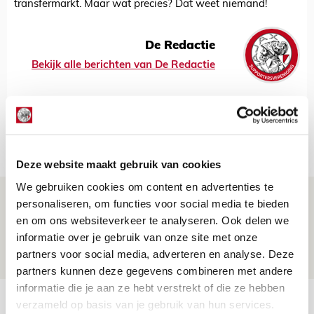
transfermarkt. Maar wat precies? Dat weet niemand!
De Redactie
Bekijk alle berichten van De Redactie
Net binnen //
Deze website maakt gebruik van cookies
We gebruiken cookies om content en advertenties te
Beleef avond vol gezelligheid tijdens
personaliseren, om functies voor social media te bieden
Geef Mij Maar Amsterdam!
en om ons websiteverkeer te analyseren. Ook delen we
informatie over je gebruik van onze site met onze
10 AUGUSTUS 2026 - 09:12
partners voor social media, adverteren en analyse. Deze
EVENT
partners kunnen deze gegevens combineren met andere
informatie die je aan ze hebt verstrekt of die ze hebben
Reisverslag PEC-uit: geregisseerde
verzameld op basis van je gebruik van hun services.