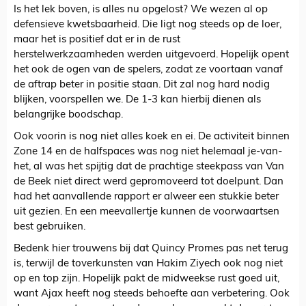
Is het lek boven, is alles nu opgelost? We wezen al op
defensieve kwetsbaarheid. Die ligt nog steeds op de loer,
maar het is positief dat er in de rust
herstelwerkzaamheden werden uitgevoerd. Hopelijk opent
het ook de ogen van de spelers, zodat ze voortaan vanaf
de aftrap beter in positie staan. Dit zal nog hard nodig
blijken, voorspellen we. De 1-3 kan hierbij dienen als
belangrijke boodschap.
Ook voorin is nog niet alles koek en ei. De activiteit binnen
Zone 14 en de halfspaces was nog niet helemaal je-van-
het, al was het spijtig dat de prachtige steekpass van Van
de Beek niet direct werd gepromoveerd tot doelpunt. Dan
had het aanvallende rapport er alweer een stukkie beter
uit gezien. En een meevallertje kunnen de voorwaartsen
best gebruiken.
Bedenk hier trouwens bij dat Quincy Promes pas net terug
is, terwijl de toverkunsten van Hakim Ziyech ook nog niet
op en top zijn. Hopelijk pakt de midweekse rust goed uit,
want Ajax heeft nog steeds behoefte aan verbetering. Ook