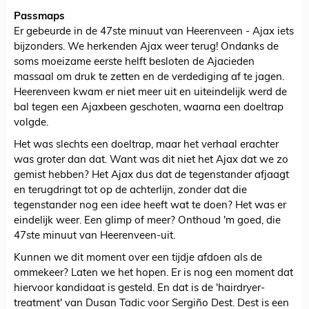
Passmaps
Er gebeurde in de 47ste minuut van Heerenveen - Ajax iets
bijzonders. We herkenden Ajax weer terug! Ondanks de
soms moeizame eerste helft besloten de Ajacieden
massaal om druk te zetten en de verdediging af te jagen.
Heerenveen kwam er niet meer uit en uiteindelijk werd de
bal tegen een Ajaxbeen geschoten, waarna een doeltrap
volgde.
Het was slechts een doeltrap, maar het verhaal erachter
was groter dan dat. Want was dit niet het Ajax dat we zo
gemist hebben? Het Ajax dus dat de tegenstander afjaagt
en terugdringt tot op de achterlijn, zonder dat die
tegenstander nog een idee heeft wat te doen? Het was er
eindelijk weer. Een glimp of meer? Onthoud 'm goed, die
47ste minuut van Heerenveen-uit.
Kunnen we dit moment over een tijdje afdoen als de
ommekeer? Laten we het hopen. Er is nog een moment dat
hiervoor kandidaat is gesteld. En dat is de 'hairdryer-
treatment' van Dusan Tadic voor Sergiño Dest. Dest is een