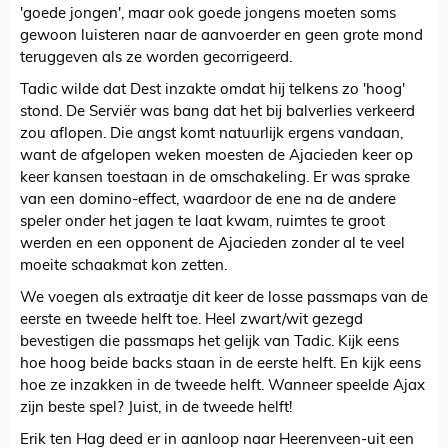
'goede jongen', maar ook goede jongens moeten soms
gewoon luisteren naar de aanvoerder en geen grote mond
teruggeven als ze worden gecorrigeerd.
Tadic wilde dat Dest inzakte omdat hij telkens zo 'hoog'
stond. De Serviër was bang dat het bij balverlies verkeerd
zou aflopen. Die angst komt natuurlijk ergens vandaan,
want de afgelopen weken moesten de Ajacieden keer op
keer kansen toestaan in de omschakeling. Er was sprake
van een domino-effect, waardoor de ene na de andere
speler onder het jagen te laat kwam, ruimtes te groot
werden en een opponent de Ajacieden zonder al te veel
moeite schaakmat kon zetten.
We voegen als extraatje dit keer de losse passmaps van de
eerste en tweede helft toe. Heel zwart/wit gezegd
bevestigen die passmaps het gelijk van Tadic. Kijk eens
hoe hoog beide backs staan in de eerste helft. En kijk eens
hoe ze inzakken in de tweede helft. Wanneer speelde Ajax
zijn beste spel? Juist, in de tweede helft!
Erik ten Hag deed er in aanloop naar Heerenveen-uit een