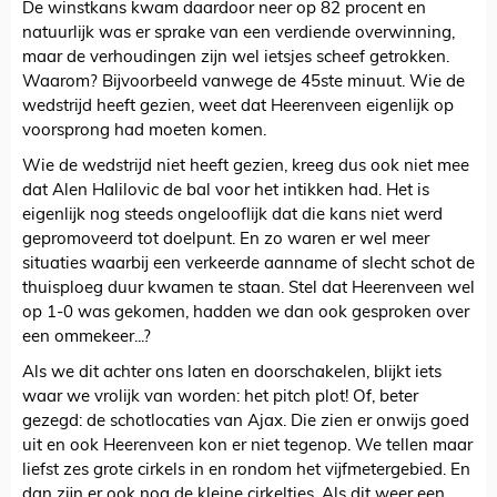
De winstkans kwam daardoor neer op 82 procent en
natuurlijk was er sprake van een verdiende overwinning,
maar de verhoudingen zijn wel ietsjes scheef getrokken.
Waarom? Bijvoorbeeld vanwege de 45ste minuut. Wie de
wedstrijd heeft gezien, weet dat Heerenveen eigenlijk op
voorsprong had moeten komen.
Wie de wedstrijd niet heeft gezien, kreeg dus ook niet mee
dat Alen Halilovic de bal voor het intikken had. Het is
eigenlijk nog steeds ongelooflijk dat die kans niet werd
gepromoveerd tot doelpunt. En zo waren er wel meer
situaties waarbij een verkeerde aanname of slecht schot de
thuisploeg duur kwamen te staan. Stel dat Heerenveen wel
op 1-0 was gekomen, hadden we dan ook gesproken over
een ommekeer...?
Als we dit achter ons laten en doorschakelen, blijkt iets
waar we vrolijk van worden: het pitch plot! Of, beter
gezegd: de schotlocaties van Ajax. Die zien er onwijs goed
uit en ook Heerenveen kon er niet tegenop. We tellen maar
liefst zes grote cirkels in en rondom het vijfmetergebied. En
dan zijn er ook nog de kleine cirkeltjes. Als dit weer een