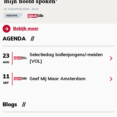
mijn hoofd spoken’
07 AUGUSTUS 2026 - 20:02
NIEUWS
Bekijk meer
AGENDA
Selectiedag ballenjongens/-meiden
23
[VOL]
AUG
11
Geef Mij Maar Amsterdam
SEP
Blogs