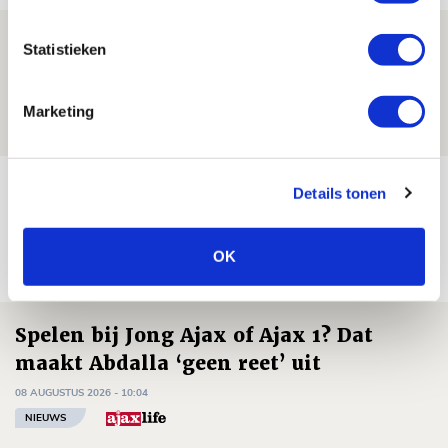
Drie dingen die je moet weten over PEC
Statistieken
Zwolle - Ajax
08 AUGUSTUS 2026 - 12:32
Marketing
NIEUWS
Míchels elf: met welke formatie begin
Details tonen
jij aan nieuw eredivisieseizoen?
08 AUGUSTUS 2026 - 11:34
OK
NIEUWS
Spelen bij Jong Ajax of Ajax 1? Dat
maakt Abdalla ‘geen reet’ uit
08 AUGUSTUS 2026 - 10:04
NIEUWS