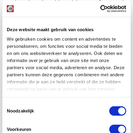
soort woede moeten ontstaan als basis voor Ajax om zich
weer op te richten.
“Iedereen moet op zichzelf focussen en met het team bezig
zijn. Op een gegeven moment heb je genoeg gepraat en
Deze website maakt gebruik van cookies
wordt het een kwestie van doen. We werken keihard. Ik
denk niet dat er een ploeg op het veld stond die opgaf.
We gebruiken cookies om content en advertenties te
Wat vorig jaar goed viel, valt nu de andere kant op. Daar
personaliseren, om functies voor social media te bieden
moeten we mee dealen en niet voor weglopen. En we
en om ons websiteverkeer te analyseren. Ook delen we
moeten kritisch zijn op onszelf, want dit is niet de
informatie over je gebruik van onze site met onze
standaard die Ajax nastreeft.”
partners voor social media, adverteren en analyse. Deze
partners kunnen deze gegevens combineren met andere
Kevin Van Nunen
informatie die je aan ze hebt verstrekt of die ze hebben
Bekijk alle berichten van Kevin Van
verzameld op basis van je gebruik van hun services.
Nunen
Toestemmingsselectie
Noodzakelijk
Net binnen //
Voorkeuren