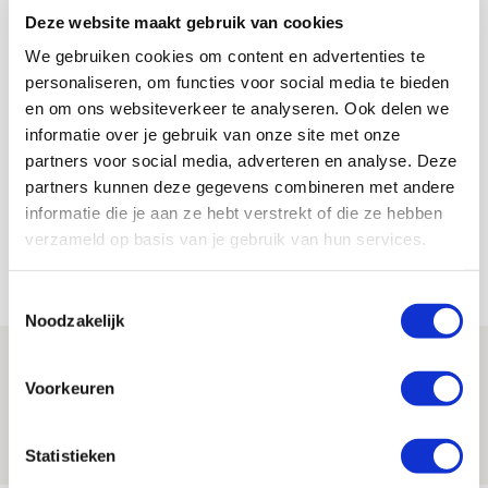
cadeau!
Deze website maakt gebruik van cookies
We gebruiken cookies om content en advertenties te
personaliseren, om functies voor social media te bieden
en om ons websiteverkeer te analyseren. Ook delen we
De Redactie
informatie over je gebruik van onze site met onze
Bekijk alle berichten van De Redactie
partners voor social media, adverteren en analyse. Deze
partners kunnen deze gegevens combineren met andere
informatie die je aan ze hebt verstrekt of die ze hebben
verzameld op basis van je gebruik van hun services.
Net binnen //
Toestemmingsselectie
Noodzakelijk
Míchel niet blij met resultaat en spel
Voorkeuren
na rust: ‘De focus nam af’
07 AUGUSTUS 2026 - 08:30
Statistieken
NIEUWS