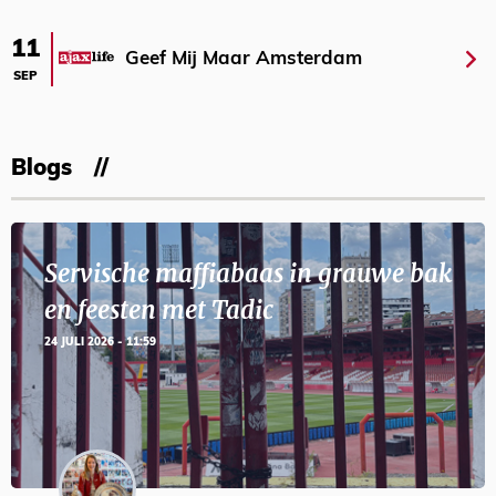
11
Geef Mij Maar Amsterdam
SEP
Blogs
Servische maffiabaas in grauwe bak
en feesten met Tadic
24 JULI 2026 - 11:59