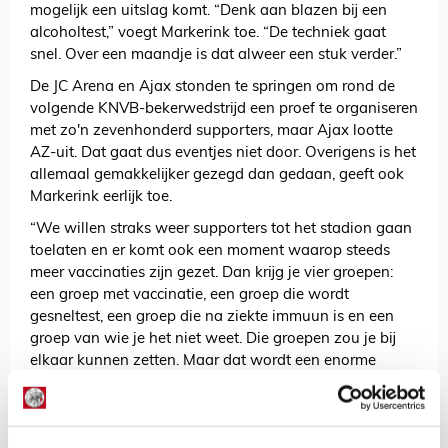
mogelijk een uitslag komt. “Denk aan blazen bij een
alcoholtest,” voegt Markerink toe. “De techniek gaat
snel. Over een maandje is dat alweer een stuk verder.”
De JC Arena en Ajax stonden te springen om rond de
volgende KNVB-bekerwedstrijd een proef te organiseren
met zo'n zevenhonderd supporters, maar Ajax lootte
AZ-uit. Dat gaat dus eventjes niet door. Overigens is het
allemaal gemakkelijker gezegd dan gedaan, geeft ook
Markerink eerlijk toe.
“We willen straks weer supporters tot het stadion gaan
toelaten en er komt ook een moment waarop steeds
meer vaccinaties zijn gezet. Dan krijg je vier groepen:
een groep met vaccinatie, een groep die wordt
gesneltest, een groep die na ziekte immuun is en een
groep van wie je het niet weet. Die groepen zou je bij
elkaar kunnen zetten. Maar dat wordt een enorme
puzzel. Dat lukt aan de tekentafel gemakkelijker dan in
de praktijk.”
Sluit je aan bij SV Ajax en krijg een Ajax-mondkapje