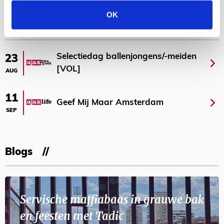
Bekijk meer
OK
AGENDA
Selectiedag ballenjongens/-meiden
23
[VOL]
AUG
11
Geef Mij Maar Amsterdam
SEP
Blogs
Servische maffiabaas in grauwe bak
en feesten met Tadic