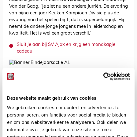
Van der Gaag. “Je ziet nu een andere Jurriën. De ervaring
van bijna een jaar Keuken Kampioen Divisie plus de
ervaring van het spelen bij 1, dat is superbelangrijk. Hij
neemt de andere jonge jongens mee in leiderschap en
kwaliteit. Het is wel een groot verschil.”
Sluit je aan bij SV Ajax en krijg een mondkapje
cadeau!
De Redactie
Bekijk alle berichten van De Redactie
Deze website maakt gebruik van cookies
We gebruiken cookies om content en advertenties te
personaliseren, om functies voor social media te bieden
en om ons websiteverkeer te analyseren. Ook delen we
Net binnen //
informatie over je gebruik van onze site met onze
partners voor social media, adverteren en analyse. Deze