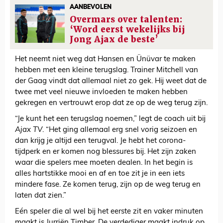
AANBEVOLEN
Overmars over talenten:
‘Word eerst wekelijks bij
Jong Ajax de beste’
Het neemt niet weg dat Hansen en Ünüvar te maken
hebben met een kleine terugslag. Trainer Mitchell van
der Gaag vindt dat allemaal niet zo gek. Hij weet dat de
twee met veel nieuwe invloeden te maken hebben
gekregen en vertrouwt erop dat ze op de weg terug zijn.
“Je kunt het een terugslag noemen,” legt de coach uit bij
Ajax TV
. “Het ging allemaal erg snel vorig seizoen en
dan krijg je altijd een terugval. Je hebt het corona-
tijdperk en er komen nog blessures bij. Het zijn zaken
waar die spelers mee moeten dealen. In het begin is
alles hartstikke mooi en af en toe zit je in een iets
mindere fase. Ze komen terug, zijn op de weg terug en
laten dat zien.”
Eén speler die al wel bij het eerste zit en vaker minuten
maakt is Jurriën Timber. De verdediger maakt indruk op