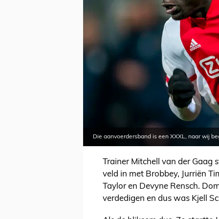
Die aanvoerdersband is een XXXL, naar wij beg
Trainer Mitchell van der Gaag 
veld in met Brobbey, Jurriën T
Taylor en Devyne Rensch. Domi
verdedigen en dus was Kjell Sc