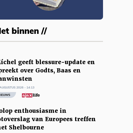
et binnen //
íchel geeft blessure-update en
preekt over Godts, Baas en
anwinsten
AUGUSTUS 2026 - 14:13
IEUWS
olop enthousiasme in
otoverslag van Europees treffen
et Shelbourne