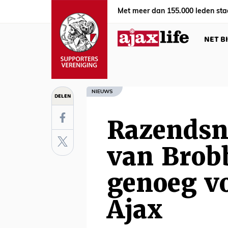
Met meer dan 155.000 leden sta
NET B
NIEUWS
DELEN
Razendsne
van Brob
genoeg vo
Ajax