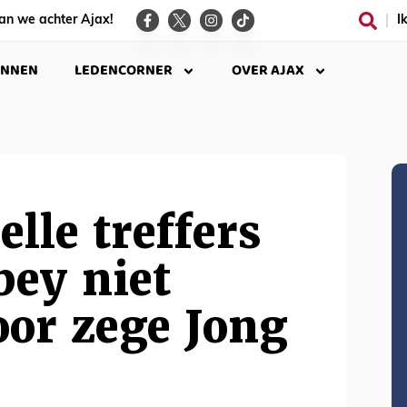
an we achter Ajax!
I
INNEN
LEDENCORNER
OVER AJAX
lle treffers
bey niet
or zege Jong