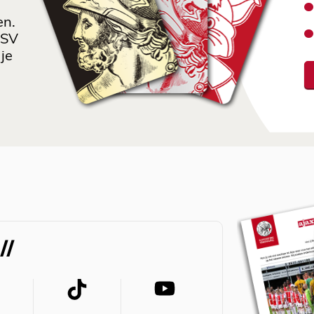
en.
 SV
je