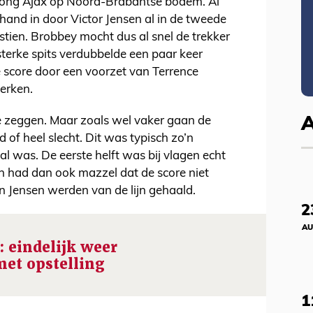
e Jong Ajax op Noord-Brabantse bodem. Al
 hand in door Victor Jensen al in de tweede
stien. Brobbey mocht dus al snel de trekker
sterke spits verdubbelde een paar keer
 score door een voorzet van Terrence
erken.
je zeggen. Maar zoals wel vaker gaan de
d of heel slecht. Dit was typisch zo’n
al was. De eerste helft was bij vlagen echt
 had dan ook mazzel dat de score niet
n Jensen werden van de lijn gehaald.
2
AU
: eindelijk weer
met opstelling
1