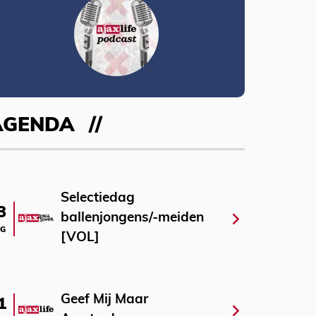
AGENDA
Selectiedag
3
ballenjongens/-meiden
G
[VOL]
Geef Mij Maar
1