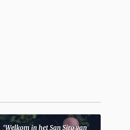
‘Welkom in het San Siro van