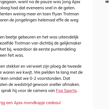
 ingegaan, want na de pauze was Jong Ajax
SE
sploeg had dat eveneens snel in de gaten.
alenten weinig meer en toen Ryan Trotman
waren de jongelingen helemaal effe de weg
n beetje gebeuren en het was uiteindelijk
ezelfde Trotman van dichtbij de gelijkmaker
het bij, waardoor de eerste puntendeling
een feit was.
een stekker en verweet zijn ploeg de tweede
ie waren we kwijt. We pielden te lang met de
denken omdat we 0-2 voorstonden. Dat
ten de wedstrijd gewoon sneller afmaken.
 sprak hij voor de camera van
Fox Sports
.
 krijg een Ajax-mondkapje cadeau!