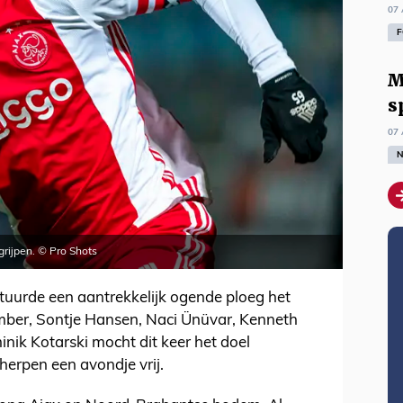
07 
F
M
s
07 
N
rijpen. © Pro Shots
stuurde een aantrekkelijk ogende ploeg het
imber, Sontje Hansen, Naci Ünüvar, Kenneth
nik Kotarski mocht dit keer het doel
herpen een avondje vrij.