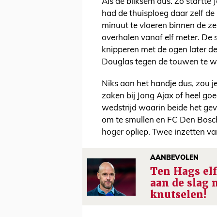
Als de bliksem dus. Zo startt
had de thuisploeg daar zelf de
minuut te vloeren binnen de ze
overhalen vanaf elf meter. De 
knipperen met de ogen later de
Douglas tegen de touwen te w
Niks aan het handje dus, zou 
zaken bij Jong Ajax of heel goe
wedstrijd waarin beide het gev
om te smullen en FC Den Bosch
hoger opliep. Twee inzetten va
AANBEVOLEN
Ten Hags elf
aan de slag 
knutselen!