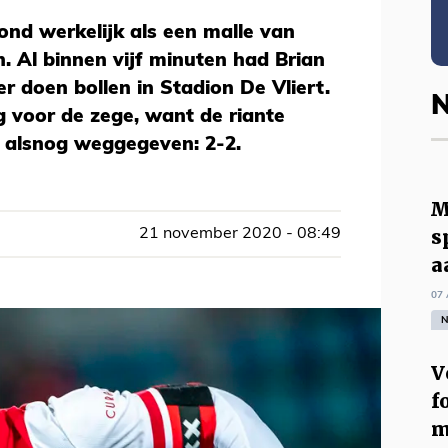
ond werkelijk als een malle van
. Al binnen vijf minuten had Brian
r doen bollen in Stadion De Vliert.
N
 voor de zege, want de riante
 alsnog weggegeven: 2-2.
M
s
21 november 2020 - 08:49
a
07 
N
V
f
m