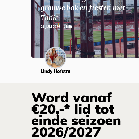
grauwe bak en feesten met
Tadic
24 JULI 2026 - 11:59
Lindy Hofstra
Word vanaf
€20,-* lid tot
einde seizoen
2026/2027