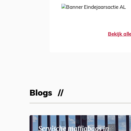
Bekijk al
Blogs
Servische maffiabaas in