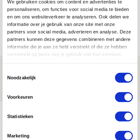
We gebruiken cookies om content en advertenties te
Bekijk alle berichten van De Redactie
personaliseren, om functies voor social media te bieden
en om ons websiteverkeer te analyseren. Ook delen we
informatie over je gebruik van onze site met onze
partners voor social media, adverteren en analyse. Deze
partners kunnen deze gegevens combineren met andere
Net binnen //
informatie die je aan ze hebt verstrekt of die ze hebben
verzameld op basis van je gebruik van hun services.
Drie dingen die je moet weten over
Toestemmingsselectie
Ajax - Shelbourne
Noodzakelijk
06 AUGUSTUS 2026 - 09:33
NIEUWS
Voorkeuren
Ter Stegen over uitdagingen en
Statistieken
leidersrol bij Ajax
05 AUGUSTUS 2026 - 20:00
Marketing
NIEUWS