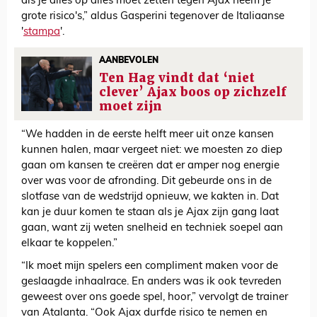
als je alles op alles moet zetten tegen Ajax neem je
grote risico's,” aldus Gasperini tegenover de Italiaanse
'
stampa
'.
AANBEVOLEN
Ten Hag vindt dat ‘niet
clever’ Ajax boos op zichzelf
moet zijn
“We hadden in de eerste helft meer uit onze kansen
kunnen halen, maar vergeet niet: we moesten zo diep
gaan om kansen te creëren dat er amper nog energie
over was voor de afronding. Dit gebeurde ons in de
slotfase van de wedstrijd opnieuw, we kakten in. Dat
kan je duur komen te staan als je Ajax zijn gang laat
gaan, want zij weten snelheid en techniek soepel aan
elkaar te koppelen.”
“Ik moet mijn spelers een compliment maken voor de
geslaagde inhaalrace. En anders was ik ook tevreden
geweest over ons goede spel, hoor,” vervolgt de trainer
van Atalanta. “Ook Ajax durfde risico te nemen en