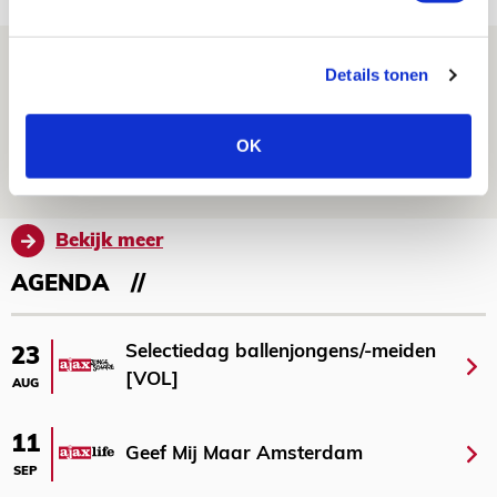
Míchels elf: zie jij al rol voor
Details tonen
aanwinsten in thuisduel met
Shelbourne?
OK
05 AUGUSTUS 2026 - 15:35
NIEUWS
Bekijk meer
AGENDA
Selectiedag ballenjongens/-meiden
23
[VOL]
AUG
11
Geef Mij Maar Amsterdam
SEP