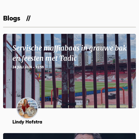
Blogs
Servische maffiabaas in grauwe bak
en feesten met Tadic
24 JULI 2026 - 11:59
Lindy Hofstra