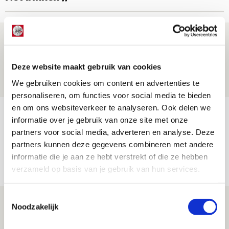
Brandt: ‘Ajax en Cruijff bleven door
mijn hoofd spoken’
Deze website maakt gebruik van cookies
07 AUGUSTUS 2026 - 20:02
We gebruiken cookies om content en advertenties te
NIEUWS
personaliseren, om functies voor social media te bieden
en om ons websiteverkeer te analyseren. Ook delen we
Míchel geeft blessure-update en
informatie over je gebruik van onze site met onze
spreekt over Godts, Baas en
partners voor social media, adverteren en analyse. Deze
aanwinsten
partners kunnen deze gegevens combineren met andere
informatie die je aan ze hebt verstrekt of die ze hebben
07 AUGUSTUS 2026 - 14:13
verzameld op basis van je gebruik van hun services.
NIEUWS
Toestemmingsselectie
Volop enthousiasme in fotoverslag van
Noodzakelijk
Europees treffen met Shelbourne