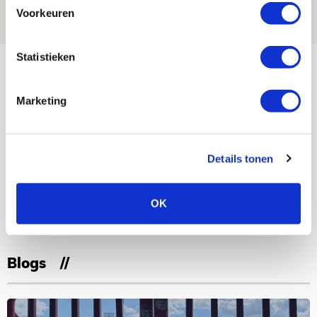
07 AUGUSTUS 2026 - 09:00
Voorkeuren
FOTOVERSLAG
Statistieken
Bekijk meer
AGENDA
Marketing
Selectiedag ballenjongens/-meiden
23
[VOL]
AUG
Details tonen
11
Geef Mij Maar Amsterdam
OK
SEP
Blogs