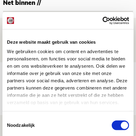
Net binnen //
Brandt: ‘Ajax en Cruijff bleven door
mijn hoofd spoken’
Deze website maakt gebruik van cookies
07 AUGUSTUS 2026 - 20:02
We gebruiken cookies om content en advertenties te
NIEUWS
personaliseren, om functies voor social media te bieden
en om ons websiteverkeer te analyseren. Ook delen we
Míchel geeft blessure-update en
informatie over je gebruik van onze site met onze
spreekt over Godts, Baas en
partners voor social media, adverteren en analyse. Deze
partners kunnen deze gegevens combineren met andere
aanwinsten
informatie die je aan ze hebt verstrekt of die ze hebben
07 AUGUSTUS 2026 - 14:13
verzameld op basis van je gebruik van hun services.
NIEUWS
Toestemmingsselectie
Volop enthousiasme in fotoverslag van
Noodzakelijk
Europees treffen met Shelbourne