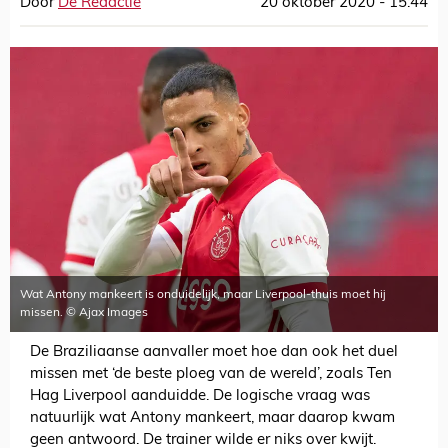
Door
De Redactie
20 oktober 2020 - 15:44
Wat Antony mankeert is onduidelijk, maar Liverpool-thuis moet hij
missen. © Ajax Images
De Braziliaanse aanvaller moet hoe dan ook het duel
missen met ‘de beste ploeg van de wereld’, zoals Ten
Hag Liverpool aanduidde. De logische vraag was
natuurlijk wat Antony mankeert, maar daarop kwam
geen antwoord. De trainer wilde er niks over kwijt.