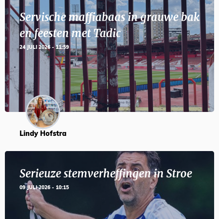
Servische maffiabaas in grauwe bak
en feesten met Tadic
24 JULI 2026 - 11:59
Lindy Hofstra
Serieuze stemverheffingen in Stroe
09 JULI 2026 - 10:15