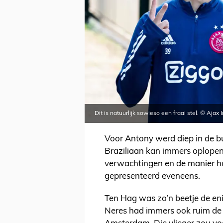
Dit is natuurlijk sowieso een fraai stel. © Ajax
Voor Antony werd diep in de bu
Braziliaan kan immers oplopen 
verwachtingen en de manier h
gepresenteerd eveneens.
Ten Hag was zo’n beetje de eni
Neres had immers ook ruim de t