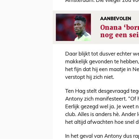
Amsterdam. Die vlieger zou v
AANBEVOLEN
Onana ‘born
nog een se
Daar blijkt tot dusver echter we
makkelijk gevonden te hebben, z
het fijn dat hij een maatje in 
verstopt hij zich niet.
Ten Hag stelt desgevraagd te
Antony zich manifesteert. “Of h
Eerlijk gezegd wel ja. Je weet 
club. Alles is anders hè. Ander
het altijd afwachten hoe snel d
In het geval van Antony dus rap