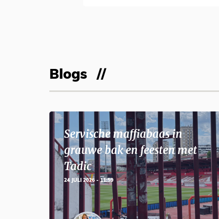
Blogs
Servische maffiabaas in
grauwe bak en feesten met
Tadic
24 JULI 2026 - 11:59