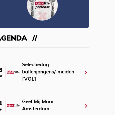
AGENDA
Selectiedag
3
ballenjongens/-meiden
G
[VOL]
Geef Mij Maar
1
Amsterdam
P