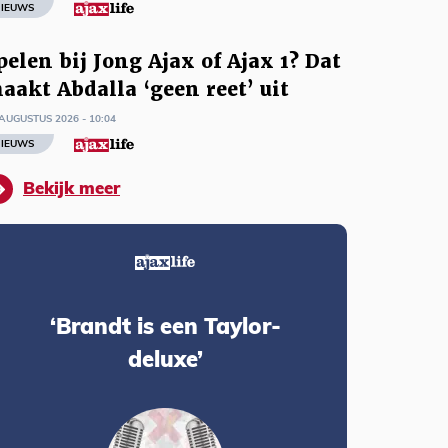
IEUWS
pelen bij Jong Ajax of Ajax 1? Dat
aakt Abdalla ‘geen reet’ uit
AUGUSTUS 2026 - 10:04
IEUWS
Bekijk meer
‘Brandt is een Taylor-
deluxe’