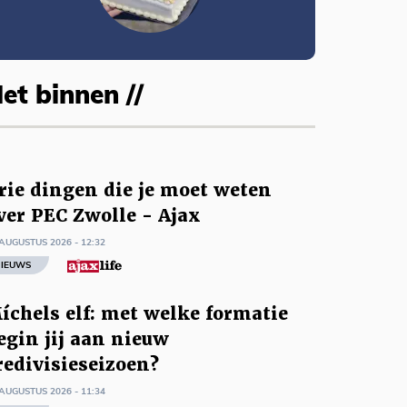
et binnen //
rie dingen die je moet weten
ver PEC Zwolle - Ajax
AUGUSTUS 2026 - 12:32
IEUWS
íchels elf: met welke formatie
egin jij aan nieuw
redivisieseizoen?
AUGUSTUS 2026 - 11:34