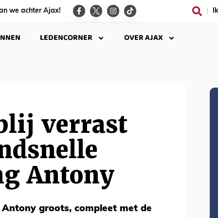
an we achter Ajax!
I
INNEN
LEDENCORNER
OVER AJAX
lij verrast
ndsnelle
g Antony
 Antony groots, compleet met de