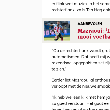
er flink wat muziek in het sa
rechterflank, zo is Ten Hag oo
AANBEVOLEN
Mazraoui: ‘
mooi voetba
“Op de rechterflank wordt grote
automatismen. Dat heeft mij wel
razendsnel opgepakt en zet zij
te zien.”
Eerder liet Mazraoui al enthou
verloopt met de nieuwe smaak
“Ik heb wel een klik met hem j
zo goed verstaan. Het gaat een
tegen hem en af en toe roepen 