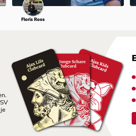
Floris Roos
en.
 SV
je