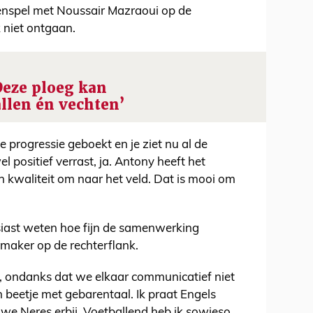
menspel met Noussair Mazraoui op de
k niet ontgaan.
Deze ploeg kan
llen én vechten’
 progressie geboekt en je ziet nu al de
 positief verrast, ja. Antony heeft het
n kwaliteit om naar het veld. Dat is mooi om
siast weten hoe fijn de samenwerking
maker op de rechterflank.
a, ondanks dat we elkaar communicatief niet
 beetje met gebarentaal. Ik praat Engels
we Neres erbij. Voetballend heb ik sowieso