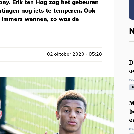
ny. Erik ten Hag zag het gebeuren
tingen nog iets te temperen. Ook
 immers wennen, zo was de
N
02 oktober 2020 - 05:28
D
o
08 
N
M
b
e
08 