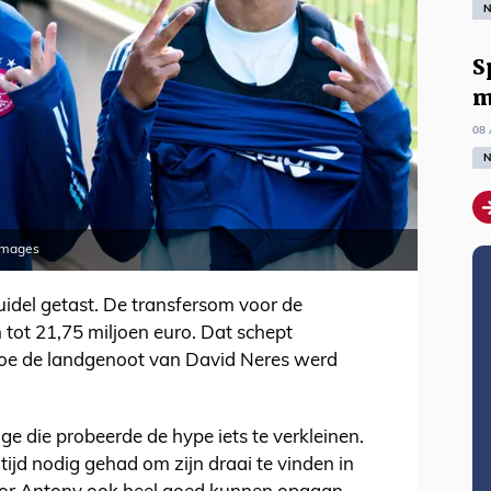
N
S
m
08 
N
 Images
idel getast. De transfersom voor de
tot 21,75 miljoen euro. Dat schept
oe de landgenoot van David Neres werd
ge die probeerde de hype iets te verkleinen.
ijd nodig gehad om zijn draai te vinden in