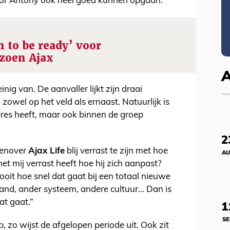
oor Antony ook heel goed kunnen opgaan.
 to be ready’ voor
izoen Ajax
inig van. De aanvaller lijkt zijn draai
owel op het veld als ernaast. Natuurlijk is
Neres heeft, maar ook binnen de groep
2
genover
Ajax Life
blij verrast te zijn met hoe
AU
et mij verrast heeft hoe hij zich aanpast?
nooit hoe snel dat gaat bij een totaal nieuwe
 land, ander systeem, andere cultuur… Dan is
at gaat.”
1
SE
, zo wijst de afgelopen periode uit. Ook zit