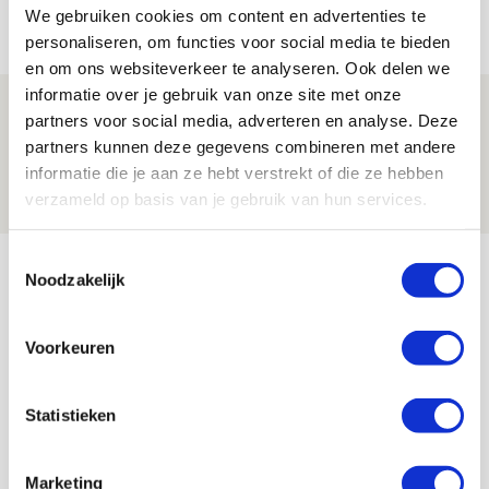
We gebruiken cookies om content en advertenties te
08 AUGUSTUS 2026 - 11:34
personaliseren, om functies voor social media te bieden
NIEUWS
en om ons websiteverkeer te analyseren. Ook delen we
informatie over je gebruik van onze site met onze
Spelen bij Jong Ajax of Ajax 1? Dat
partners voor social media, adverteren en analyse. Deze
maakt Abdalla ‘geen reet’ uit
partners kunnen deze gegevens combineren met andere
informatie die je aan ze hebt verstrekt of die ze hebben
08 AUGUSTUS 2026 - 10:04
verzameld op basis van je gebruik van hun services.
NIEUWS
Bekijk meer
Toestemmingsselectie
Noodzakelijk
AGENDA
Voorkeuren
Selectiedag ballenjongens/-meiden
23
[VOL]
AUG
Statistieken
11
Geef Mij Maar Amsterdam
Marketing
SEP