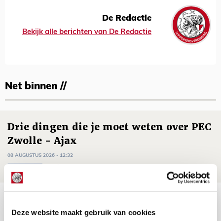
De Redactie
Bekijk alle berichten van De Redactie
Net binnen //
Drie dingen die je moet weten over PEC
Zwolle - Ajax
08 AUGUSTUS 2026 - 12:32
NIEUWS
Míchels elf: met welke formatie begin
jij aan nieuw eredivisieseizoen?
Deze website maakt gebruik van cookies