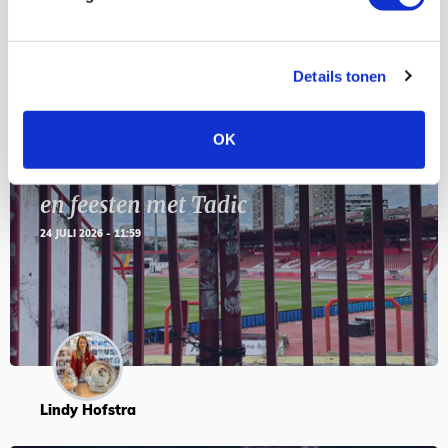
Details tonen
Blogs
OK
Servische maffiabaas in grauwe bak
en feesten met Tadic
24 JULI 2026 - 11:59
Lindy Hofstra