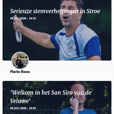
Serieuze stemverheffingen in Stroe
09 JULI 2026 - 10:15
Floris Roos
‘Welkom in het San Siro van de
Veluwe’
08 JULI 2026 - 14:52