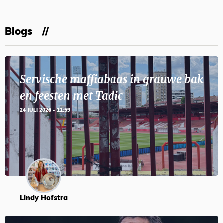
Blogs
Servische maffiabaas in grauwe bak
en feesten met Tadic
24 JULI 2026 - 11:59
Lindy Hofstra