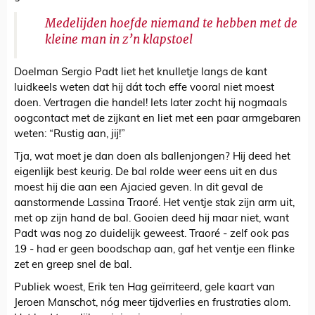
Medelijden hoefde niemand te hebben met de
kleine man in z’n klapstoel
Doelman Sergio Padt liet het knulletje langs de kant
luidkeels weten dat hij dát toch effe vooral niet moest
doen. Vertragen die handel! Iets later zocht hij nogmaals
oogcontact met de zijkant en liet met een paar armgebaren
weten: “Rustig aan, jij!”
Tja, wat moet je dan doen als ballenjongen? Hij deed het
eigenlijk best keurig. De bal rolde weer eens uit en dus
moest hij die aan een Ajacied geven. In dit geval de
aanstormende Lassina Traoré. Het ventje stak zijn arm uit,
met op zijn hand de bal. Gooien deed hij maar niet, want
Padt was nog zo duidelijk geweest. Traoré - zelf ook pas
19 - had er geen boodschap aan, gaf het ventje een flinke
zet en greep snel de bal.
Publiek woest, Erik ten Hag geïrriteerd, gele kaart van
Jeroen Manschot, nóg meer tijdverlies en frustraties alom.