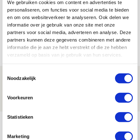
We gebruiken cookies om content en advertenties te
Floris Roos
personaliseren, om functies voor social media te bieden
Bekijk alle berichten van Floris Roos
en om ons websiteverkeer te analyseren. Ook delen we
informatie over je gebruik van onze site met onze
partners voor social media, adverteren en analyse. Deze
partners kunnen deze gegevens combineren met andere
informatie die je aan ze hebt verstrekt of die ze hebben
Net binnen //
verzameld op basis van je gebruik van hun services.
Toestemmingsselectie
Volop enthousiasme in fotoverslag van
Noodzakelijk
Europees treffen met Shelbourne
07 AUGUSTUS 2026 - 09:00
Voorkeuren
FOTOVERSLAG
Statistieken
Míchel niet blij met resultaat en spel
na rust: ‘De focus nam af’
Marketing