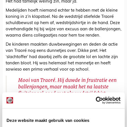
Het had tamelijk weinig zin, maar ja.
Medelijden hoeft niemand echter te hebben met de kleine
koning in z’n klapstoel. Na de wedstrijd stiefelde Traoré
schuldbewust op hem af, wedstrijdshirtje in de hand. Deze
overhandigde hij bij wijze van excuus aan de ballenjongen,
waarna diens collegaatjes naar hem toe renden.
De kinderen maakten duwbewegingen en deden de actie
van Traoré nog eens dunnetjes over. Dikke pret. Het
‘slachtoffer’ had daarbij zelfs de grootste lol en lachte zijn
tanden bloot. Hij was helemaal het mannetje en heeft
sowieso een prima verhaal voor op school.
Mooi van Traoré. Hij duwde in frustratie een
ballenjongen, maar maakt het na laatste
fluitsignaal goed met z’n wedstrijdshirt.
Klasse!
#ajax
#groaja
pic.twitter.com/XBRgfdtaSg
— Ajax Life (@ajaxlife)
January 26, 2020
Deze website maakt gebruik van cookies