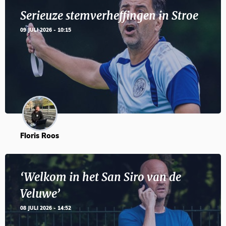
Serieuze stemverheffingen in Stroe
09 JULI 2026 - 10:15
Floris Roos
‘Welkom in het San Siro van de
Veluwe’
08 JULI 2026 - 14:52