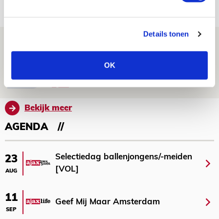
07 AUGUSTUS 2026 - 08:30
NIEUWS
Details tonen
Is dit de laatste wallpaper van Godts in
de Johan Cruijff Arena?
OK
07 AUGUSTUS 2026 - 00:36
NIEUWS
Bekijk meer
AGENDA
Selectiedag ballenjongens/-meiden
23
[VOL]
AUG
11
Geef Mij Maar Amsterdam
SEP