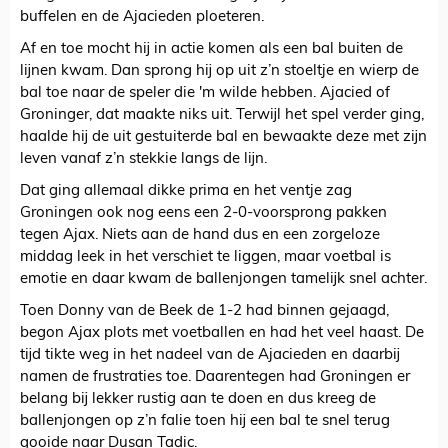
buffelen en de Ajacieden ploeteren.
Af en toe mocht hij in actie komen als een bal buiten de
lijnen kwam. Dan sprong hij op uit z’n stoeltje en wierp de
bal toe naar de speler die 'm wilde hebben. Ajacied of
Groninger, dat maakte niks uit. Terwijl het spel verder ging,
haalde hij de uit gestuiterde bal en bewaakte deze met zijn
leven vanaf z’n stekkie langs de lijn.
Dat ging allemaal dikke prima en het ventje zag
Groningen ook nog eens een 2-0-voorsprong pakken
tegen Ajax. Niets aan de hand dus en een zorgeloze
middag leek in het verschiet te liggen, maar voetbal is
emotie en daar kwam de ballenjongen tamelijk snel achter.
Toen Donny van de Beek de 1-2 had binnen gejaagd,
begon Ajax plots met voetballen en had het veel haast. De
tijd tikte weg in het nadeel van de Ajacieden en daarbij
namen de frustraties toe. Daarentegen had Groningen er
belang bij lekker rustig aan te doen en dus kreeg de
ballenjongen op z’n falie toen hij een bal te snel terug
gooide naar Dusan Tadic.