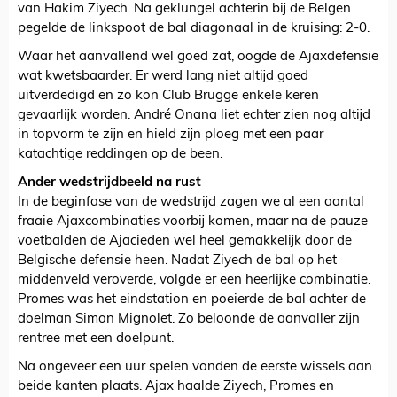
van Hakim Ziyech. Na geklungel achterin bij de Belgen
pegelde de linkspoot de bal diagonaal in de kruising: 2-0.
Waar het aanvallend wel goed zat, oogde de Ajaxdefensie
wat kwetsbaarder. Er werd lang niet altijd goed
uitverdedigd en zo kon Club Brugge enkele keren
gevaarlijk worden. André Onana liet echter zien nog altijd
in topvorm te zijn en hield zijn ploeg met een paar
katachtige reddingen op de been.
Ander wedstrijdbeeld na rust
In de beginfase van de wedstrijd zagen we al een aantal
fraaie Ajaxcombinaties voorbij komen, maar na de pauze
voetbalden de Ajacieden wel heel gemakkelijk door de
Belgische defensie heen. Nadat Ziyech de bal op het
middenveld veroverde, volgde er een heerlijke combinatie.
Promes was het eindstation en poeierde de bal achter de
doelman Simon Mignolet. Zo beloonde de aanvaller zijn
rentree met een doelpunt.
Na ongeveer een uur spelen vonden de eerste wissels aan
beide kanten plaats. Ajax haalde Ziyech, Promes en