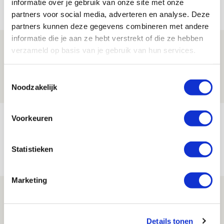
informatie over je gebruik van onze site met onze
Net binnen //
partners voor social media, adverteren en analyse. Deze
partners kunnen deze gegevens combineren met andere
informatie die je aan ze hebt verstrekt of die ze hebben
Drie dingen die je moet weten over PEC
verzameld op basis van je gebruik van hun services.
Zwolle - Ajax
08 AUGUSTUS 2026 - 12:32
Toestemmingsselectie
Noodzakelijk
NIEUWS
Míchels elf: met welke formatie begin
Voorkeuren
jij aan nieuw eredivisieseizoen?
Statistieken
08 AUGUSTUS 2026 - 11:34
NIEUWS
Marketing
Spelen bij Jong Ajax of Ajax 1? Dat
maakt Abdalla ‘geen reet’ uit
Details tonen
08 AUGUSTUS 2026 - 10:04