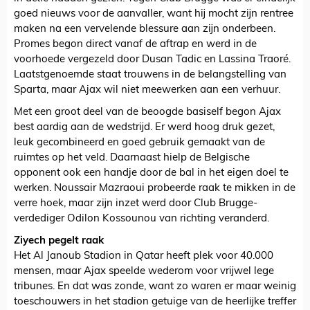
goed nieuws voor de aanvaller, want hij mocht zijn rentree
maken na een vervelende blessure aan zijn onderbeen.
Promes begon direct vanaf de aftrap en werd in de
voorhoede vergezeld door Dusan Tadic en Lassina Traoré.
Laatstgenoemde staat trouwens in de belangstelling van
Sparta, maar Ajax wil niet meewerken aan een verhuur.
Met een groot deel van de beoogde basiself begon Ajax
best aardig aan de wedstrijd. Er werd hoog druk gezet,
leuk gecombineerd en goed gebruik gemaakt van de
ruimtes op het veld. Daarnaast hielp de Belgische
opponent ook een handje door de bal in het eigen doel te
werken. Noussair Mazraoui probeerde raak te mikken in de
verre hoek, maar zijn inzet werd door Club Brugge-
verdediger Odilon Kossounou van richting veranderd.
Ziyech pegelt raak
Het Al Janoub Stadion in Qatar heeft plek voor 40.000
mensen, maar Ajax speelde wederom voor vrijwel lege
tribunes. En dat was zonde, want zo waren er maar weinig
toeschouwers in het stadion getuige van de heerlijke treffer