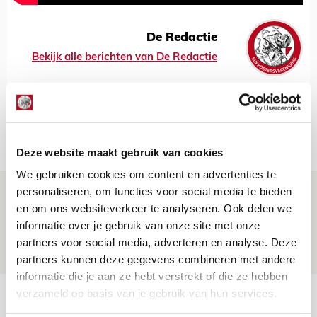
De Redactie
Bekijk alle berichten van De Redactie
Net binnen //
Deze website maakt gebruik van cookies
We gebruiken cookies om content en advertenties te
Ajax zet Shelbourne eenvoudig opzij en
personaliseren, om functies voor social media te bieden
en om ons websiteverkeer te analyseren. Ook delen we
reist met vertrouwen naar Dublin
informatie over je gebruik van onze site met onze
06 AUGUSTUS 2026 - 21:52
partners voor social media, adverteren en analyse. Deze
NIEUWS
partners kunnen deze gegevens combineren met andere
informatie die je aan ze hebt verstrekt of die ze hebben
verzameld op basis van je gebruik van hun services.
Word ballenjongen of -meid bij Jong