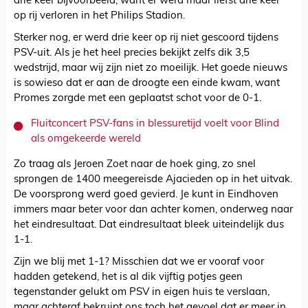
drie keer bijvoorbeeld, want er werd maar liefst drie keer
op rij verloren in het Philips Stadion.
Sterker nog, er werd drie keer op rij niet gescoord tijdens
PSV-uit. Als je het heel precies bekijkt zelfs dik 3,5
wedstrijd, maar wij zijn niet zo moeilijk. Het goede nieuws
is sowieso dat er aan de droogte een einde kwam, want
Promes zorgde met een geplaatst schot voor de 0-1.
Fluitconcert PSV-fans in blessuretijd voelt voor Blind
als omgekeerde wereld
Zo traag als Jeroen Zoet naar de hoek ging, zo snel
sprongen de 1400 meegereisde Ajacieden op in het uitvak.
De voorsprong werd goed gevierd. Je kunt in Eindhoven
immers maar beter voor dan achter komen, onderweg naar
het eindresultaat. Dat eindresultaat bleek uiteindelijk dus
1-1.
Zijn we blij met 1-1? Misschien dat we er vooraf voor
hadden getekend, het is al dik vijftig potjes geen
tegenstander gelukt om PSV in eigen huis te verslaan,
maar achteraf bekruipt ons toch het gevoel dat er meer in