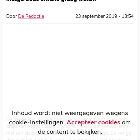
Door
De Redactie
23 september 2019 - 13:54
Inhoud wordt niet weergegeven wegens
De gevoelens zijn daags na de topper in Eindhoven nog
cookie-instellingen.
Accepteer cookies
om
altijd een beetje dubbel, maar feit is ook dat we wel eens
de content te bekijken.
met een slechter humeur de trein in zijn gestapt. De vorige