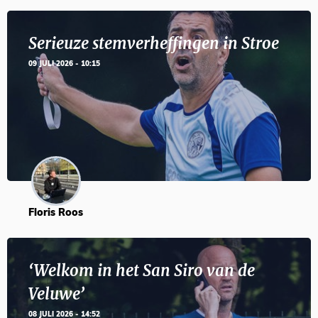
Serieuze stemverheffingen in Stroe
09 JULI 2026 - 10:15
Floris Roos
‘Welkom in het San Siro van de
Veluwe’
08 JULI 2026 - 14:52