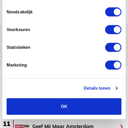
Ajax - Helmond Sport!
Toestemmingsselectie
06 AUGUSTUS 2026 - 13:13
Noodzakelijk
PRIJSVRAAG
Voorkeuren
Reis jij als mascotte mee naar uitduel
met Telstar?
Statistieken
06 AUGUSTUS 2026 - 13:04
PRIJSVRAAG
Marketing
Bekijk meer
AGENDA
Details tonen
Selectiedag ballenjongens/-meiden
23
OK
[VOL]
AUG
11
Geef Mij Maar Amsterdam