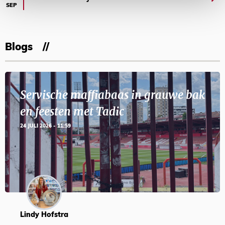
SEP
Blogs
Servische maffiabaas in grauwe bak
en feesten met Tadic
24 JULI 2026 - 11:59
Lindy Hofstra