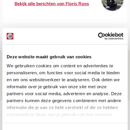
Bekijk alle berichten van Floris Roos
Net binnen //
Deze website maakt gebruik van cookies
Reisverslag PEC-uit: geregisseerde
We gebruiken cookies om content en advertenties te
operatie onderweg naar
personaliseren, om functies voor social media te bieden
‘voetbaltempel’
en om ons websiteverkeer te analyseren. Ook delen we
09 AUGUSTUS 2026 - 18:53
informatie over je gebruik van onze site met onze
BLOG
partners voor social media, adverteren en analyse. Deze
partners kunnen deze gegevens combineren met andere
informatie die je aan ze hebt verstrekt of die ze hebben
Brandt heeft veel vertrouwen in Ajax
verzameld op basis van je gebruik van hun services.
dat steeds beter wordt
09 AUGUSTUS 2026 - 18:14