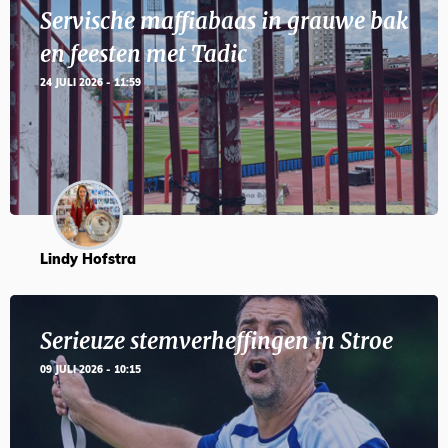
Servische maffiabaas in grauwe bak
en feesten met Tadic
24 JULI 2026 - 11:59
Lindy Hofstra
Serieuze stemverheffingen in Stroe
09 JULI 2026 - 10:15