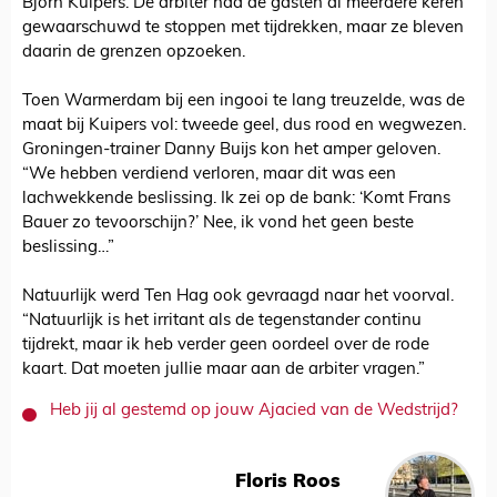
Björn Kuipers. De arbiter had de gasten al meerdere keren
gewaarschuwd te stoppen met tijdrekken, maar ze bleven
daarin de grenzen opzoeken.
Toen Warmerdam bij een ingooi te lang treuzelde, was de
maat bij Kuipers vol: tweede geel, dus rood en wegwezen.
Groningen-trainer Danny Buijs kon het amper geloven.
“We hebben verdiend verloren, maar dit was een
lachwekkende beslissing. Ik zei op de bank: ‘Komt Frans
Bauer zo tevoorschijn?’ Nee, ik vond het geen beste
beslissing…”
Natuurlijk werd Ten Hag ook gevraagd naar het voorval.
“Natuurlijk is het irritant als de tegenstander continu
tijdrekt, maar ik heb verder geen oordeel over de rode
kaart. Dat moeten jullie maar aan de arbiter vragen.”
Heb jij al gestemd op jouw Ajacied van de Wedstrijd?
Floris Roos