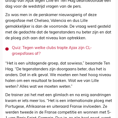
aftrap van Ajax tegen Lille en Ten Hag beantwoordde een
dag voor de wedstrijd vragen van de pers.
Zo was men in de perskamer nieuwsgierig of deze
groepsfase met Chelsea, Valencia en dus Lille
gemakkelijker is dan de voorronde. De vraag werd gesteld
met de gedachte dat de tegenstanders nu beter zijn en dat
de ploeg zich aan dat niveau kan optrekken.
Quiz: Tegen welke clubs trapte Ajax zijn CL-
groepsfases af?
“Het is een uitdagende groep, dat sowieso,” beaamde Ten
Hag. “De tegenstanders zijn doorgaans beter, dus het is
anders. Dat in elk geval. We moeten een heel hoog niveau
halen om een resultaat te boeken. Wat we van Lille
weten? Alles wat we moeten weten.”
De trainer zei het met een glimlach en na enig aandringen
kwam er iets meer los. “Het is een internationale ploeg met
Portugese, Afrikaanse en uiteraard Franse invloeden. Ze
werden tweede in de Franse competitie en wonnen met 5-