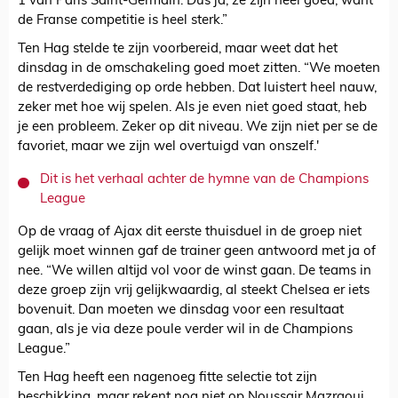
1 van Paris Saint-Germain. Dus ja, ze zijn heel goed, want
de Franse competitie is heel sterk.”
Ten Hag stelde te zijn voorbereid, maar weet dat het
dinsdag in de omschakeling goed moet zitten. “We moeten
de restverdediging op orde hebben. Dat luistert heel nauw,
zeker met hoe wij spelen. Als je even niet goed staat, heb
je een probleem. Zeker op dit niveau. We zijn niet per se de
favoriet, maar we zijn wel overtuigd van onszelf.'
Dit is het verhaal achter de hymne van de Champions
League
Op de vraag of Ajax dit eerste thuisduel in de groep niet
gelijk moet winnen gaf de trainer geen antwoord met ja of
nee. “We willen altijd vol voor de winst gaan. De teams in
deze groep zijn vrij gelijkwaardig, al steekt Chelsea er iets
bovenuit. Dan moeten we dinsdag voor een resultaat
gaan, als je via deze poule verder wil in de Champions
League.”
Ten Hag heeft een nagenoeg fitte selectie tot zijn
beschikking, maar rekent nog niet op Noussair Mazraoui