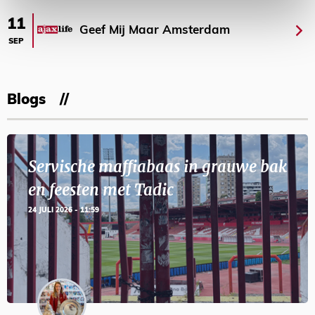
11
Geef Mij Maar Amsterdam
SEP
Blogs
Servische maffiabaas in grauwe bak
en feesten met Tadic
24 JULI 2026 - 11:59