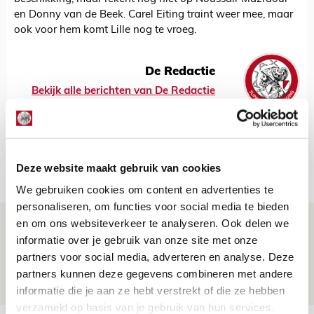
en Donny van de Beek. Carel Eiting traint weer mee, maar
ook voor hem komt Lille nog te vroeg.
De Redactie
Bekijk alle berichten van De Redactie
Deze website maakt gebruik van cookies
Net binnen //
We gebruiken cookies om content en advertenties te
personaliseren, om functies voor social media te bieden
en om ons websiteverkeer te analyseren. Ook delen we
Ajax zet Shelbourne eenvoudig opzij en
informatie over je gebruik van onze site met onze
reist met vertrouwen naar Dublin
partners voor social media, adverteren en analyse. Deze
06 AUGUSTUS 2026 - 21:52
partners kunnen deze gegevens combineren met andere
NIEUWS
informatie die je aan ze hebt verstrekt of die ze hebben
verzameld op basis van je gebruik van hun services.