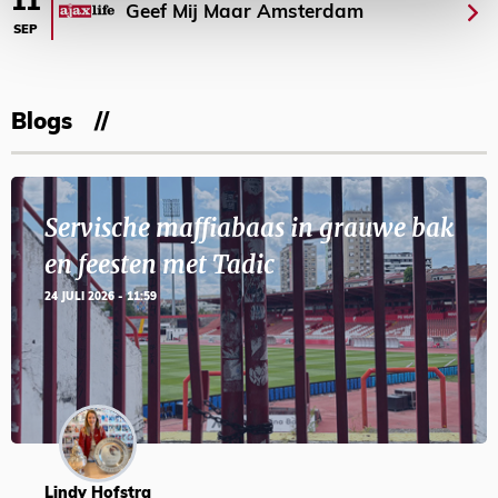
11
Geef Mij Maar Amsterdam
SEP
Blogs
Servische maffiabaas in grauwe bak
en feesten met Tadic
24 JULI 2026 - 11:59
Lindy Hofstra