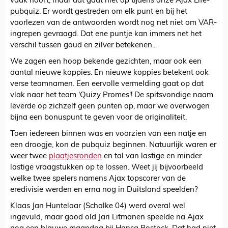
vaak hoort, maar dat gaat niet op tijdens onze Ajax Life-
pubquiz. Er wordt gestreden om elk punt en bij het
voorlezen van de antwoorden wordt nog net niet om VAR-
ingrepen gevraagd. Dat ene puntje kan immers net het
verschil tussen goud en zilver betekenen...
We zagen een hoop bekende gezichten, maar ook een
aantal nieuwe koppies. En nieuwe koppies betekent ook
verse teamnamen. Een eervolle vermelding gaat op dat
vlak naar het team 'Quizy Promes'! De spitsvondige naam
leverde op zichzelf geen punten op, maar we overwogen
bijna een bonuspunt te geven voor de originaliteit.
Toen iedereen binnen was en voorzien van een natje en
een droogje, kon de pubquiz beginnen. Natuurlijk waren er
weer twee
plaatjesronden
en tal van lastige en minder
lastige vraagstukken op te lossen. Weet jij bijvoorbeeld
welke twee spelers namens Ajax topscorer van de
eredivisie werden en erna nog in Duitsland speelden?
Klaas Jan Huntelaar (Schalke 04) werd overal wel
ingevuld, maar good old Jari Litmanen speelde na Ajax