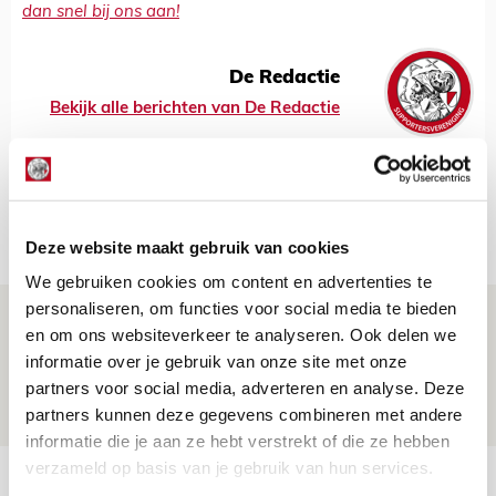
dan snel bij ons aan!
De Redactie
Bekijk alle berichten van De Redactie
Net binnen //
Deze website maakt gebruik van cookies
We gebruiken cookies om content en advertenties te
personaliseren, om functies voor social media te bieden
Is dit de laatste wallpaper van Godts in
en om ons websiteverkeer te analyseren. Ook delen we
de Johan Cruijff Arena?
informatie over je gebruik van onze site met onze
partners voor social media, adverteren en analyse. Deze
07 AUGUSTUS 2026 - 00:36
partners kunnen deze gegevens combineren met andere
NIEUWS
informatie die je aan ze hebt verstrekt of die ze hebben
verzameld op basis van je gebruik van hun services.
Trotse Klaassen: ‘Vierhonderd duels