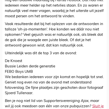
nog een blauwe maandag bij Hansa Rostock. Dat had niet
iedereen meer helder op het netvlies staan. En zo waren er
natuurlijk veel meer vragen, waarbij je het uiterste uit jezelf
moest persen om het antwoord te vinden.
Vaak resulteerde dat bij het oplezen van de antwoorden in
talloze 'oh-ja-momenten'. Hoe konden we dáár nou niet
opkomen? Veel gejuich was er natuurlijk ook, als bleek dat
de gok die je waagde een juiste bleek. Of dat je het
antwoord gewoon wist, dat kan natuurlijk ook.
Uiteindelijk was dit de top 3 van de avond:
De Knoest
Bussie Leiden derde generatie
FEBO Boys UMB
We bedanken iedereen voor zijn komst en hopelijk tot snel.
Geniet nog even na van de avond met onderstaand
fotoverslag. De fijne plaatjes zijn geschoten door fotograaf
Sjoerd Tullenaar.
Ben je nog niet lid van Supportersvereniging Ajax, maar
wil jij ook meedoen aan één van onze pubquizzen?
Sluit je