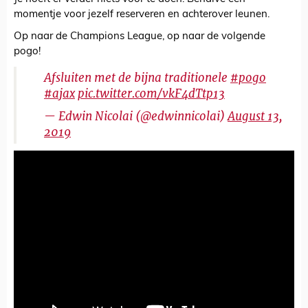
momentje voor jezelf reserveren en achterover leunen.
Op naar de Champions League, op naar de volgende
pogo!
Afsluiten met de bijna traditionele
#pogo
#ajax
pic.twitter.com/vkF4dTtp13
— Edwin Nicolai (@edwinnicolai)
August 13,
2019