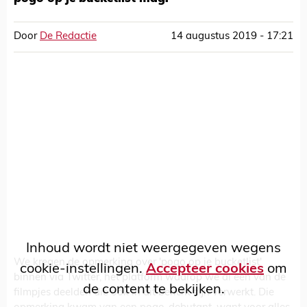
Door
De Redactie
14 augustus 2019 - 17:21
Inhoud wordt niet weergegeven wegens
We kregen de opmerking over 'pogo op je bucketlist'
cookie-instellingen.
Accepteer cookies
om
binnen via Twitter, het platform waarop we al een van de
de content te bekijken.
filmpjes deelden die ook in dit bericht zijn verwerkt. Die