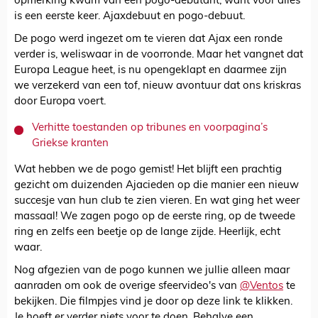
opmerking kwam van een pogo-debutant, want voor alles
is een eerste keer. Ajaxdebuut en pogo-debuut.
De pogo werd ingezet om te vieren dat Ajax een ronde
verder is, weliswaar in de voorronde. Maar het vangnet dat
Europa League heet, is nu opengeklapt en daarmee zijn
we verzekerd van een tof, nieuw avontuur dat ons kriskras
door Europa voert.
Verhitte toestanden op tribunes en voorpagina’s
Griekse kranten
Wat hebben we de pogo gemist! Het blijft een prachtig
gezicht om duizenden Ajacieden op die manier een nieuw
succesje van hun club te zien vieren. En wat ging het weer
massaal! We zagen pogo op de eerste ring, op de tweede
ring en zelfs een beetje op de lange zijde. Heerlijk, echt
waar.
Nog afgezien van de pogo kunnen we jullie alleen maar
aanraden om ook de overige sfeervideo's van
@Ventos
te
bekijken. Die filmpjes vind je door op deze link te klikken.
Je hoeft er verder niets voor te doen. Behalve een