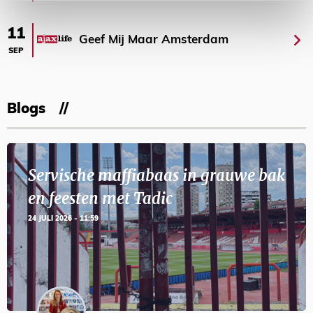
11
Geef Mij Maar Amsterdam
SEP
Blogs
Servische maffiabaas in grauwe bak
en feesten met Tadic
24 JULI 2026 - 11:59