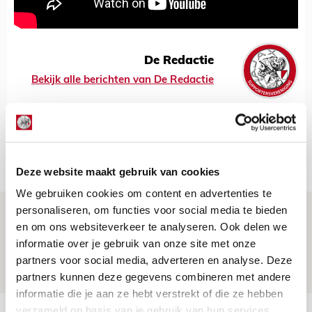
De Redactie
Bekijk alle berichten van De Redactie
Net binnen //
Deze website maakt gebruik van cookies
We gebruiken cookies om content en advertenties te
personaliseren, om functies voor social media te bieden
Brandt: ‘Ajax en Cruijff bleven door
en om ons websiteverkeer te analyseren. Ook delen we
mijn hoofd spoken’
informatie over je gebruik van onze site met onze
07 AUGUSTUS 2026 - 20:02
partners voor social media, adverteren en analyse. Deze
NIEUWS
partners kunnen deze gegevens combineren met andere
informatie die je aan ze hebt verstrekt of die ze hebben
verzameld op basis van je gebruik van hun services.