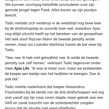
We kunnen voorlopig hetzelfde concluderen over zijn
gemiste pingel tegen Paok. Alles kwam op zijn pootjes
terecht.
Tadic meldde zich verderop in de wedstrijd nog twee keer
bij de strafschopstip en scoorde toen wel, waardoor Ajax
nog altijd uitzicht heeft op het bereiken van de groepsfase.
Het leek alsof Razvan Marin de tweede penalty wilde
nemen, maar via Lisandro Martínez kwam de bal weer bij
Tadic.
“Nee, nee. Ik heb niet getwijfeld, nee. Ik wilde de tweede
penalty ook zelf nemen,” verklaart Tadic tegenover onder
meer
Ajax Life
. “Ik was er klaar voor, maar we probeerden
de keeper een beetje aan het twijfelen te brengen. Dan ik
pak bal.”
Tadic merkte naderhand dat keeper Alexandros
Paschalakis bij de eerste van de drie strafschoppen wel erg
snel vanaf zijn lijn naar voren stapte, maar gebrek aan een
VAR en zwak toezicht van de scheidsrechter zorgden
ervoor dat de situatie niet werd afgefloten.