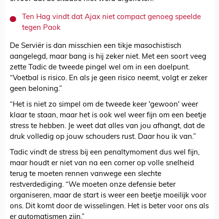
Ten Hag vindt dat Ajax niet compact genoeg speelde
tegen Paok
De Serviër is dan misschien een tikje masochistisch
aangelegd, maar bang is hij zeker niet. Met een soort veeg
zette Tadic de tweede pingel wel om in een doelpunt.
“Voetbal is risico. En als je geen risico neemt, volgt er zeker
geen beloning.”
“Het is niet zo simpel om de tweede keer 'gewoon' weer
klaar te staan, maar het is ook wel weer fijn om een beetje
stress te hebben. Je weet dat alles van jou afhangt, dat de
druk volledig op jouw schouders rust. Daar hou ik van.”
Tadic vindt de stress bij een penaltymoment dus wel fijn,
maar houdt er niet van na een corner op volle snelheid
terug te moeten rennen vanwege een slechte
restverdediging. “We moeten onze defensie beter
organiseren, maar de start is weer een beetje moeilijk voor
ons. Dit komt door de wisselingen. Het is beter voor ons als
er automatismen zijn.”