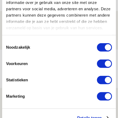
informatie over je gebruik van onze site met onze
partners voor social media, adverteren en analyse. Deze
partners kunnen deze gegevens combineren met andere
Drie dingen die je moet weten over
informatie die je aan ze hebt verstrekt of die ze hebben
Ajax - Shelbourne
verzameld op basis van je gebruik van hun services.
06 AUGUSTUS 2026 - 09:33
Toestemmingsselectie
NIEUWS
Noodzakelijk
Ter Stegen over uitdagingen en
Voorkeuren
leidersrol bij Ajax
05 AUGUSTUS 2026 - 20:00
Statistieken
NIEUWS
Míchels elf: zie jij al rol voor
Marketing
aanwinsten in thuisduel met
Shelbourne?
Details tonen