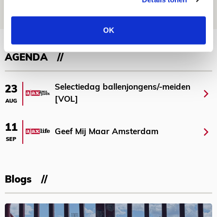
05 AUGUSTUS 2026 - 15:35
NIEUWS
OK
Bekijk meer
AGENDA
Selectiedag ballenjongens/-meiden
23
[VOL]
AUG
11
Geef Mij Maar Amsterdam
SEP
Blogs