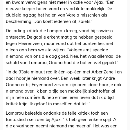
en kwam vervolgens niet meer in actie voor Ajax. “Een
nieuwe keeper halen vond en vind ik te makkelijk. De
clubleiding zag het halen van Varela misschien als
bescherming. Dan koelt iedereen af, zoiets.”
De lading kritiek die Lamprou kreeg, vond hij sowieso
onterecht. De goalie erkent matig te hebben gespeeld
tegen Heerenveen, maar vond dat het puntverlies niet
alleen aan hem was te wijten. “Volgens mij speelde
niemand van ons die dag goed. Nee, het was allemaal de
schuld van Lamprou, Onana had die ballen wél gepakt.”
“In de 93ste minuut red ik één-op-één met Arber Zeneli en
daar hoor je niemand over. Een week later krijgt Andre
Onana er bij Feyenoord zes om zijn oren, daar hoor je ook
niemand over. Ik ben altijd een makkelijk slachtoffer, al
mijn hele carrière. Ik heb ermee leren leven dat ik altijd
kritiek krijg. Ik geloof in mezelf en dat telt.”
Lamprou beleefde ondanks de felle kritiek toch een
fantastisch seizoen bij Ajax. “Ik heb geen enkele spijt. Al
die ervaringen neemt niemand me meer af. Het was een