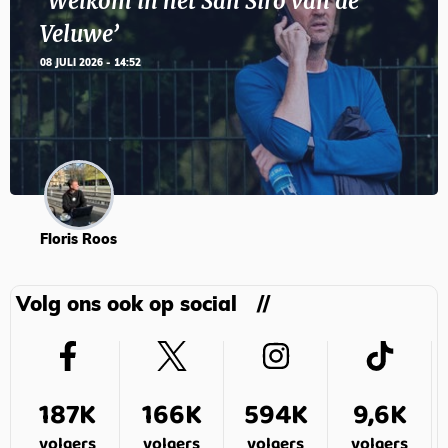
‘Welkom in het San Siro van de
Veluwe’
08 JULI 2026 - 14:52
Floris Roos
Volg ons ook op social
187K
166K
594K
9,6K
volgers
volgers
volgers
volgers