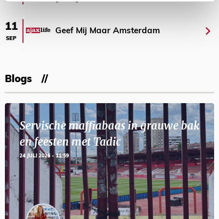
AUG
11
Geef Mij Maar Amsterdam
SEP
Blogs
Servische maffiabaas in grauwe bak
en feesten met Tadic
24 JULI 2026 - 11:59