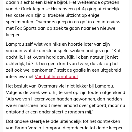
daarin slechts een kleine bijrol. Het weifelende optreden
van de Griek tegen sc Heerenveen (4-4) ging uiteindelijk
ten koste van zijn al troebele uitzicht op enige
speelminuten. Overmars greep in en gaf in een interview
met Fox Sports aan op zoek te gaan naar een nieuwe
keeper.
Lamprou zelf wist van niks en hoorde later van zijn
vriendin wat de directeur spelerszaken had gezegd. “Kut,
dacht ik. Het kwam hard aan. Kijk, ik ben natuurlijk niet
achterlijk, hè? Ik ben geen kind van twee, dus ik zag het
zelf ook wel aankomen,” stelt de goalie in een uitgebreid
interview met
Voetbal International
.
Het besluit van Overmars viel niet lekker bij Lamprou.
Volgens de Griek werd hij te snel op zijn fouten afgerekend.
“Als we van Heerenveen hadden gewonnen, dan hadden
we er misschien nooit meer iemand over gehoord, maar nu
ontstond er een ander sfeertje rondom mij.”
Dat andere sfeertje leidde uiteindelijk tot het aantrekken
van Bruno Varela. Lamprou degradeerde tot derde keeper