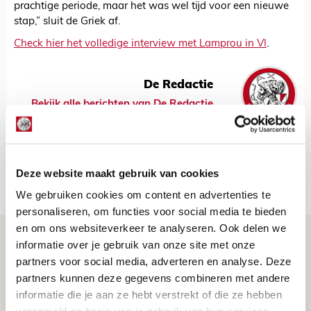
prachtige periode, maar het was wel tijd voor een nieuwe
stap,” sluit de Griek af.
Check hier het volledige interview met Lamprou in VI
.
De Redactie
Bekijk alle berichten van De Redactie
Deze website maakt gebruik van cookies
Net binnen //
We gebruiken cookies om content en advertenties te
personaliseren, om functies voor social media te bieden
en om ons websiteverkeer te analyseren. Ook delen we
Is dit de laatste wallpaper van Godts in
informatie over je gebruik van onze site met onze
de Johan Cruijff Arena?
partners voor social media, adverteren en analyse. Deze
partners kunnen deze gegevens combineren met andere
07 AUGUSTUS 2026 - 00:36
informatie die je aan ze hebt verstrekt of die ze hebben
NIEUWS