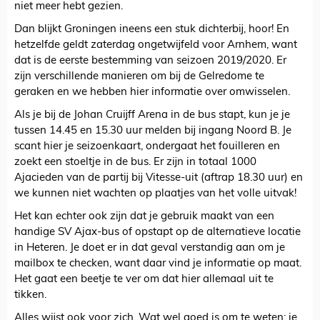
niet meer hebt gezien.
Dan blijkt Groningen ineens een stuk dichterbij, hoor! En
hetzelfde geldt zaterdag ongetwijfeld voor Arnhem, want
dat is de eerste bestemming van seizoen 2019/2020. Er
zijn verschillende manieren om bij de Gelredome te
geraken en we hebben hier informatie over omwisselen.
Als je bij de Johan Cruijff Arena in de bus stapt, kun je je
tussen 14.45 en 15.30 uur melden bij ingang Noord B. Je
scant hier je seizoenkaart, ondergaat het fouilleren en
zoekt een stoeltje in de bus. Er zijn in totaal 1000
Ajacieden van de partij bij Vitesse-uit (aftrap 18.30 uur) en
we kunnen niet wachten op plaatjes van het volle uitvak!
Het kan echter ook zijn dat je gebruik maakt van een
handige SV Ajax-bus of opstapt op de alternatieve locatie
in Heteren. Je doet er in dat geval verstandig aan om je
mailbox te checken, want daar vind je informatie op maat.
Het gaat een beetje te ver om dat hier allemaal uit te
tikken.
Alles wijst ook voor zich. Wat wel goed is om te weten: je