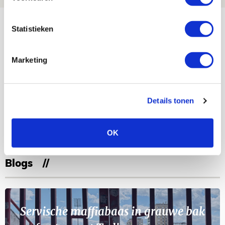
Bekijk meer
Statistieken
AGENDA
Marketing
Selectiedag ballenjongens/-meiden
23
[VOL]
AUG
Details tonen
11
Geef Mij Maar Amsterdam
SEP
OK
Blogs
Servische maffiabaas in grauwe bak