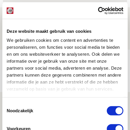
Drie dingen die je moet weten over PEC
Zwolle - Ajax
Deze website maakt gebruik van cookies
08 AUGUSTUS 2026 - 12:32
We gebruiken cookies om content en advertenties te
NIEUWS
personaliseren, om functies voor social media te bieden
en om ons websiteverkeer te analyseren. Ook delen we
Míchels elf: met welke formatie begin
informatie over je gebruik van onze site met onze
jij aan nieuw eredivisieseizoen?
partners voor social media, adverteren en analyse. Deze
partners kunnen deze gegevens combineren met andere
08 AUGUSTUS 2026 - 11:34
informatie die je aan ze hebt verstrekt of die ze hebben
NIEUWS
verzameld op basis van je gebruik van hun services.
Spelen bij Jong Ajax of Ajax 1? Dat
Toestemmingsselectie
maakt Abdalla ‘geen reet’ uit
Noodzakelijk
08 AUGUSTUS 2026 - 10:04
NIEUWS
Voorkeuren