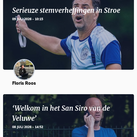
Serieuze stemverheffingen in Stroe
09 JULI 2026 - 10:15
Floris Roos
‘Welkom in het San Siro van de
Veluwe’
08 JULI 2026 - 14:52