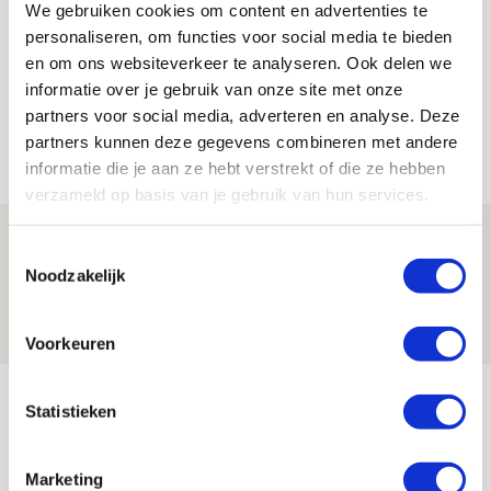
We gebruiken cookies om content en advertenties te
Bekijk alle berichten van De Redactie
personaliseren, om functies voor social media te bieden
en om ons websiteverkeer te analyseren. Ook delen we
informatie over je gebruik van onze site met onze
partners voor social media, adverteren en analyse. Deze
partners kunnen deze gegevens combineren met andere
Net binnen //
informatie die je aan ze hebt verstrekt of die ze hebben
verzameld op basis van je gebruik van hun services.
Spelen bij Jong Ajax of Ajax 1? Dat
Toestemmingsselectie
maakt Abdalla ‘geen reet’ uit
Noodzakelijk
08 AUGUSTUS 2026 - 10:04
NIEUWS
Voorkeuren
Brandt: ‘Ajax en Cruijff bleven door
Statistieken
mijn hoofd spoken’
07 AUGUSTUS 2026 - 20:02
Marketing