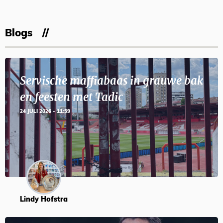
Blogs
Servische maffiabaas in grauwe bak
en feesten met Tadic
24 JULI 2026 - 11:59
Lindy Hofstra