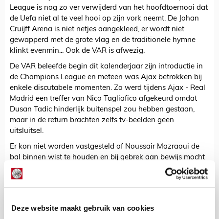
League is nog zo ver verwijderd van het hoofdtoernooi dat
de Uefa niet al te veel hooi op zijn vork neemt. De Johan
Cruijff Arena is niet netjes aangekleed, er wordt niet
gewapperd met de grote vlag en de traditionele hymne
klinkt evenmin... Ook de VAR is afwezig.
De VAR beleefde begin dit kalenderjaar zijn introductie in
de Champions League en meteen was Ajax betrokken bij
enkele discutabele momenten. Zo werd tijdens Ajax - Real
Madrid een treffer van Nico Tagliafico afgekeurd omdat
Dusan Tadic hinderlijk buitenspel zou hebben gestaan,
maar in de return brachten zelfs tv-beelden geen
uitsluitsel.
Er kon niet worden vastgesteld of Noussair Mazraoui de
bal binnen wist te houden en bij gebrek aan bewijs mocht
het doelpunt van Tadic, die weergaloze 0-3, blijven staan.
Tijdens Ajax - Paok zijn we aangewezen op de visuele
waarnemingen van Craig Pawson en zijn helpers.
Deze website maakt gebruik van cookies
De Redactie