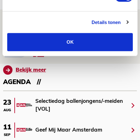
NIEUWS
Míchel geeft blessure-update en
Details tonen
spreekt over Godts, Baas en
aanwinsten
OK
07 AUGUSTUS 2026 - 14:13
NIEUWS
Bekijk meer
AGENDA
Selectiedag ballenjongens/-meiden
23
[VOL]
AUG
11
Geef Mij Maar Amsterdam
SEP