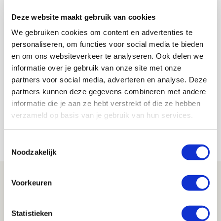
behouden, haha.”
Deze website maakt gebruik van cookies
We hebben dat even gecheckt voor Dest, maar helaas: zijn
percentage aangekomen passes zakte iets weg in de
We gebruiken cookies om content en advertenties te
tweede helft, naar gemiddeld nog altijd 91 procent!
personaliseren, om functies voor social media te bieden
en om ons websiteverkeer te analyseren. Ook delen we
Kevin Van Nunen
informatie over je gebruik van onze site met onze
Bekijk alle berichten van Kevin Van
partners voor social media, adverteren en analyse. Deze
Nunen
partners kunnen deze gegevens combineren met andere
informatie die je aan ze hebt verstrekt of die ze hebben
verzameld op basis van je gebruik van hun services.
Net binnen //
Toestemmingsselectie
Noodzakelijk
Volop enthousiasme in fotoverslag van
Voorkeuren
Europees treffen met Shelbourne
07 AUGUSTUS 2026 - 09:00
Statistieken
FOTOVERSLAG