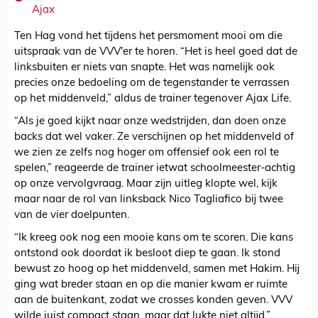
Ajax
Ten Hag vond het tijdens het persmoment mooi om die
uitspraak van de VVV'er te horen. “Het is heel goed dat de
linksbuiten er niets van snapte. Het was namelijk ook
precies onze bedoeling om de tegenstander te verrassen
op het middenveld,” aldus de trainer tegenover Ajax Life.
“Als je goed kijkt naar onze wedstrijden, dan doen onze
backs dat wel vaker. Ze verschijnen op het middenveld of
we zien ze zelfs nog hoger om offensief ook een rol te
spelen,” reageerde de trainer ietwat schoolmeester-achtig
op onze vervolgvraag. Maar zijn uitleg klopte wel, kijk
maar naar de rol van linksback Nico Tagliafico bij twee
van de vier doelpunten.
“Ik kreeg ook nog een mooie kans om te scoren. Die kans
ontstond ook doordat ik besloot diep te gaan. Ik stond
bewust zo hoog op het middenveld, samen met Hakim. Hij
ging wat breder staan en op die manier kwam er ruimte
aan de buitenkant, zodat we crosses konden geven. VVV
wilde juist compact staan, maar dat lukte niet altijd,”