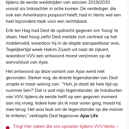
tijdens de eerste wedstrijden van seizoen 2019/2020
vooral als linksachter in actie komen. De verdediger, die
ook een Amerikaans paspoort heeft, had in Venlo wel een
heel bijzondere taak voor een rechtsback.
Erik ten Hag had Dest de opdracht gegeven om 'hoog' te
staan. Heel hoog zelfs! Dest meldde zich centraal op het
middenveld, waardoor hij in de diepte aanspeelbaar was.
Tegelijkertijd week Hakim Ziyech uit naar de zijkant,
waardoor VVV een antwoord moest verzinnen op de
aanvalslust van Ajax.
Het antwoord op deze variant van Ajax werd niet
gevonden. Sterker nog, de directe tegenstander van Dest
snapte er maar weinig van. “'Huh, je staat de hele tijd op
nummer tien?' Dat is wat mijn tegenstander, de linksbuiten
van VVV, tijdens de eerste helft op een gegeven moment
aan mij vroeg. Iedere keer als ik naar voren ging, moest hij
mee terug. Het was leuk om de tegenstander op die manier
te irriteren,” verklapte Dest tegenover
Ajax Life
.
Ting! Vier zaken die ons opvielen tijdens VVV-Venlo –