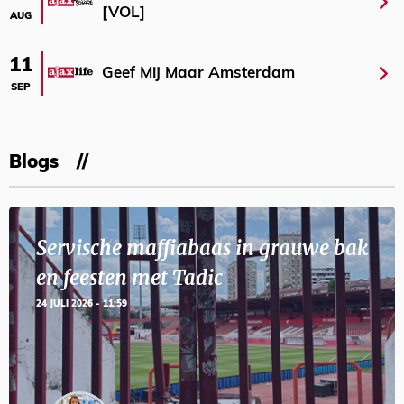
[VOL]
AUG
11
Geef Mij Maar Amsterdam
SEP
Blogs
Servische maffiabaas in grauwe bak
en feesten met Tadic
24 JULI 2026 - 11:59