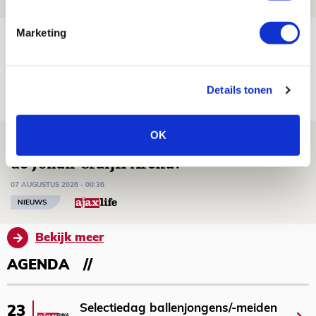
Marketing
Míchel niet blij met resultaat en spel
na rust: ‘De focus nam af’
07 AUGUSTUS 2026 - 08:30
Details tonen
NIEUWS
OK
Is dit de laatste wallpaper van Godts in
de Johan Cruijff Arena?
07 AUGUSTUS 2026 - 00:36
NIEUWS
Bekijk meer
AGENDA
Selectiedag ballenjongens/-meiden
23