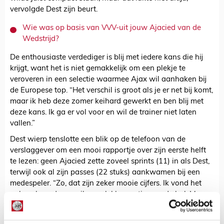
vervolgde Dest zijn beurt.
Wie was op basis van VVV-uit jouw Ajacied van de
Wedstrijd?
De enthousiaste verdediger is blij met iedere kans die hij
krijgt, want het is niet gemakkelijk om een plekje te
veroveren in een selectie waarmee Ajax wil aanhaken bij
de Europese top. “Het verschil is groot als je er net bij komt,
maar ik heb deze zomer keihard gewerkt en ben blij met
deze kans. Ik ga er vol voor en wil de trainer niet laten
vallen.”
Dest wierp tenslotte een blik op de telefoon van de
verslaggever om een mooi rapportje over zijn eerste helft
te lezen: geen Ajacied zette zoveel sprints (11) in als Dest,
terwijl ook al zijn passes (22 stuks) aankwamen bij een
medespeler. “Zo, dat zijn zeker mooie cijfers. Ik vond het
ook wel goed gaan, ik was lekker rustig aan de bal. Maar
zo goed? Deze cijfers had ik niet verwacht. Ik weet eigenlijk
niet of ik die honderdprocentscore in de tweede helft heb